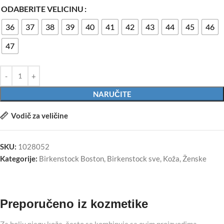
ODABERITE VELICINU
36
37
38
39
40
41
42
43
44
45
46
47
NARUČITE
Vodič za veličine
SKU:
1028052
Kategorije:
Birkenstock Boston
,
Birkenstock sve
,
Koža
,
Ženske
Preporučeno iz kozmetike
Za bolju njegu kože, često se kombinuje sa ovim proizvodima.