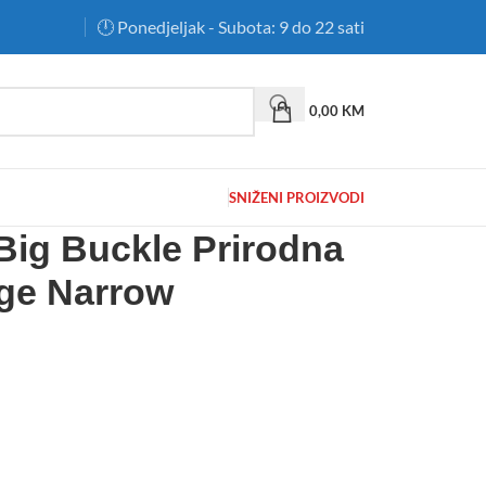
🕛 Ponedjeljak - Subota: 9 do 22 sati
0,00
KM
SNIŽENI PROIZVODI
Big Buckle Prirodna
ge Narrow