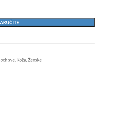
ARUČITE
tock sve
,
Koža
,
Ženske