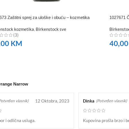
73 Zaštitni sprej za uloške i obuću – kozmetika
1027671 Č
enstock kozmetika
,
Birkenstock sve
Birkensto
(3)
,00
KM
40,0
RUČITE
NARUČI
Orange Narrow
12 Oktobra, 2023
Dinka
Potvrđen vlasnik)
(Potvrđen vlasnik)
or i odlična usluga.
Kupovina prošla brzo i b