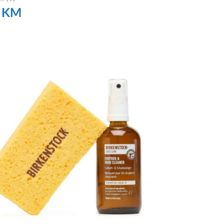
0
KM
TE