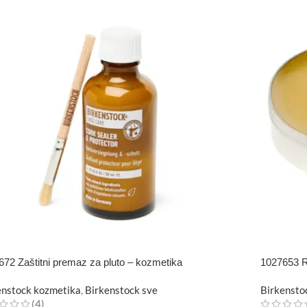
672 Zaštitni premaz za pluto – kozmetika
1027653 R
enstock kozmetika
,
Birkenstock sve
Birkensto
(4)