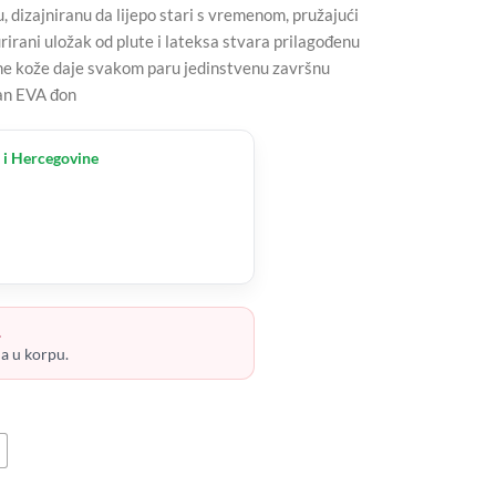
, dizajniranu da lijepo stari s vremenom, pružajući
irani uložak od plute i lateksa stvara prilagođenu
ne kože daje svakom paru jedinstvenu završnu
lan EVA đon
 i Hercegovine
.
ja u korpu.