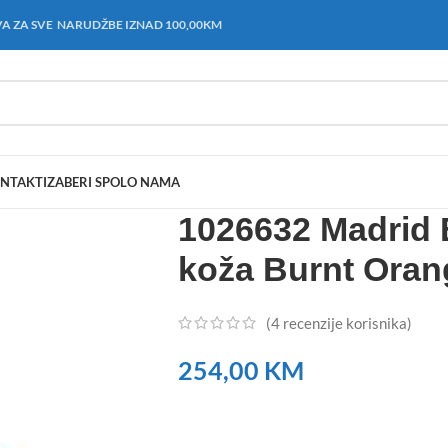
A ZA SVE NARUDŽBE IZNAD 100,00KM
NTAKT
IZABERI SPOL
O NAMA
1026632 Madrid 
koža Burnt Oran
(
4
recenzije korisnika)
254,00
KM