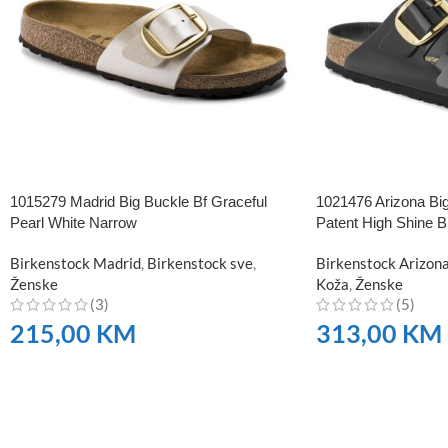
1015279 Madrid Big Buckle Bf Graceful
1021476 Arizona Big
Pearl White Narrow
Patent High Shine 
Birkenstock Madrid
,
Birkenstock sve
,
Birkenstock Arizon
Ženske
Koža
,
Ženske
(3)
(5)
215,00
KM
313,00
KM
NARUČITE
NARUČITE