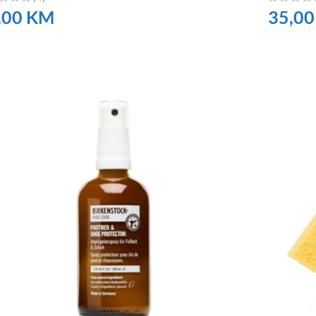
,00
KM
35,0
RUČITE
NARUČI