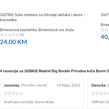
1027652 Suho sredstvo za čišćenje uložaka i obuće –
10276
kozmetika
Birk
Birkenstock kozmetika
,
Birkenstock sve
,
Koža
(4)
40
24,00
KM
NA
NARUČITE
4 recenzije za
1026632 Madrid Big Buckle Prirodna koža Burnt 
Jasminka
19 Maja, 2023
Davorka
(Potvrđen vlasnik)
(
Svaki put sve bolje, bravo ekipa.
Odličan izb