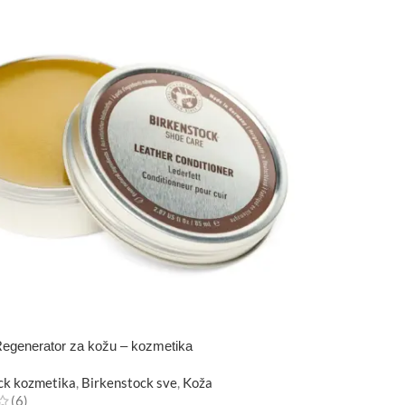
egenerator za kožu – kozmetika
ck kozmetika
,
Birkenstock sve
,
Koža
(6)