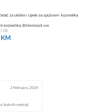
istač za uloške i cipele sa spužvom- kozmetika
ck kozmetika
,
Birkenstock sve
(3)
0
KM
TE
2 Februara, 2024
ez ikakvih smetnji.