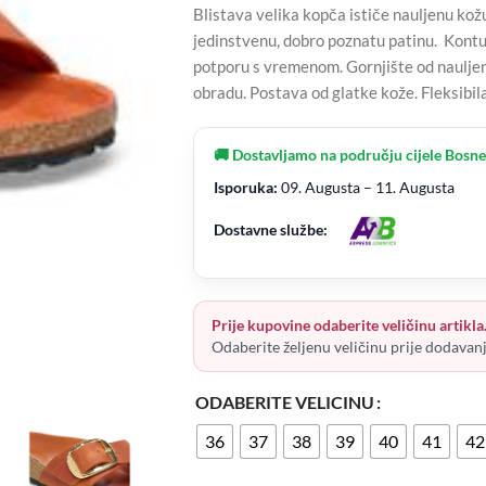
Blistava velika kopča ističe nauljenu kožu
jedinstvenu, dobro poznatu patinu. Kontur
potporu s vremenom. Gornjište od naulje
obradu. Postava od glatke kože. Fleksibi
🚚 Dostavljamo na području cijele Bosne
Isporuka:
09. Augusta – 11. Augusta
Dostavne službe:
Prije kupovine odaberite veličinu artikla
Odaberite željenu veličinu prije dodavan
ODABERITE VELICINU
36
37
38
39
40
41
42