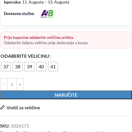
Isporuka:
11. Augusta – 13. Augusta
Dostavne službe:
Prije kupovine odaberite veličinu artikla.
Odaberite željenu veličinu prije dodavanja u korpu.
ODABERITE VELICINU
37
38
39
40
41
NARUČITE
Vodič za veličine
SKU:
1026171