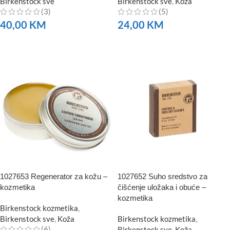
Birkenstock sve
Birkenstock sve
,
Koža
(3)
(5)
40,00
KM
24,00
KM
NARUČITE
NARUČITE
1027653 Regenerator za kožu –
1027652 Suho sredstvo za
kozmetika
čišćenje uložaka i obuće –
kozmetika
Birkenstock kozmetika
,
Birkenstock sve
,
Koža
Birkenstock kozmetika
,
(6)
Birkenstock sve
,
Koža