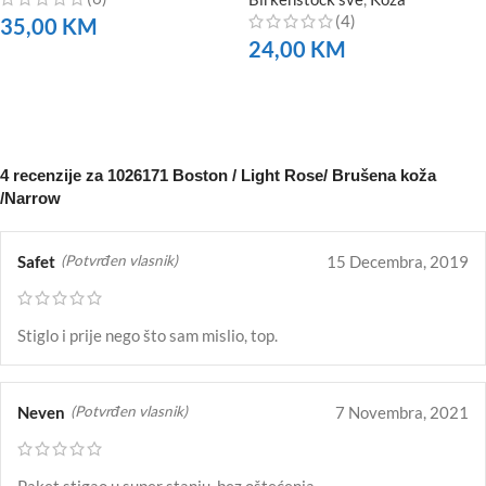
(4)
35,00
KM
24,00
KM
NARUČITE
NARUČITE
4 recenzije za
1026171 Boston / Light Rose/ Brušena koža
/Narrow
Safet
15 Decembra, 2019
(Potvrđen vlasnik)
Stiglo i prije nego što sam mislio, top.
Neven
7 Novembra, 2021
(Potvrđen vlasnik)
Paket stigao u super stanju, bez oštećenja.