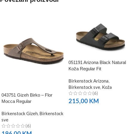
051191 Arizona Black Natural
Koža Regular Fit
Birkenstock Arizona
,
Birkenstock sve
,
Koža
(6)
043751 Gizeh Birko – Flor
215,00
KM
Mocca Regular
NARUČITE
Birkenstock Gizeh
,
Birkenstock
sve
(6)
196,00
KM