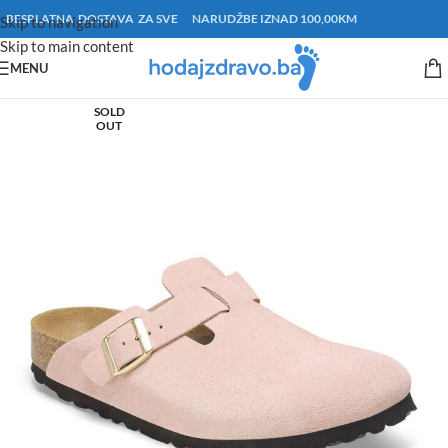
BESPLATNA DOSTAVA ZA SVE NARUDŽBE IZNAD 100,00KM
Skip to navigation
Skip to main content
MENU
SOLD
OUT