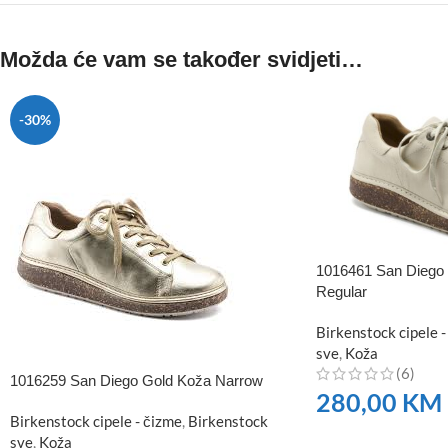
Možda će vam se također svidjeti…
-30%
1016461 San Diego 
Regular
Birkenstock cipele -
sve
,
Koža
(6)
1016259 San Diego Gold Koža Narrow
280,00
KM
Birkenstock cipele - čizme
,
Birkenstock
NARUČITE
sve
,
Koža