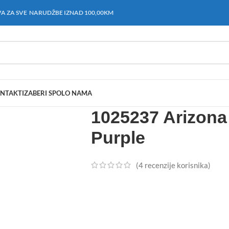
A ZA SVE NARUDŽBE IZNAD 100,00KM
NTAKT
IZABERI SPOL
O NAMA
1025237 Arizona
Purple
(
4
recenzije korisnika)