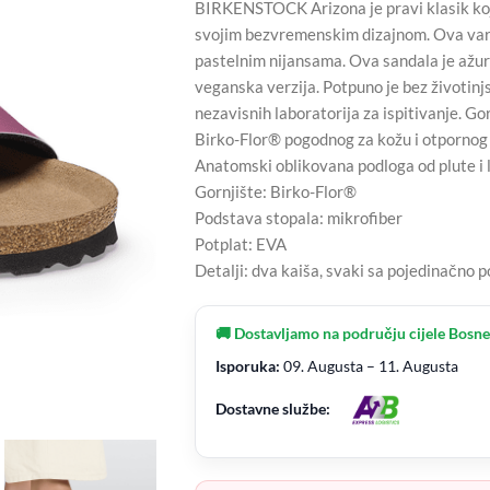
BIRKENSTOCK Arizona je pravi klasik koj
svojim bezvremenskim dizajnom. Ova var
pastelnim nijansama. Ova sandala je ažur
veganska verzija. Potpuno je bez životinj
nezavisnih laboratorija za ispitivanje. Go
Birko-Flor® pogodnog za kožu i otpornog
Anatomski oblikovana podloga od plute i 
Gornjište: Birko-Flor®
Podstava stopala: mikrofiber
Potplat: EVA
Detalji: dva kaiša, svaki sa pojedinačn
🚚 Dostavljamo na području cijele Bosne
Isporuka:
09. Augusta – 11. Augusta
Dostavne službe: