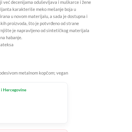
i već decenijama oduševljava i muškarce i žene
ijanta karakteriše meko mešanje boja u
irana u novom materijalu, a sada je dostupna i
skih proizvoda, što je potvrđeno od strane
rnjište je napravljeno od sintetičkog materijala
 na habanje.
lateksa
o podesivom metalnom kopčom; vegan
 i Hercegovine