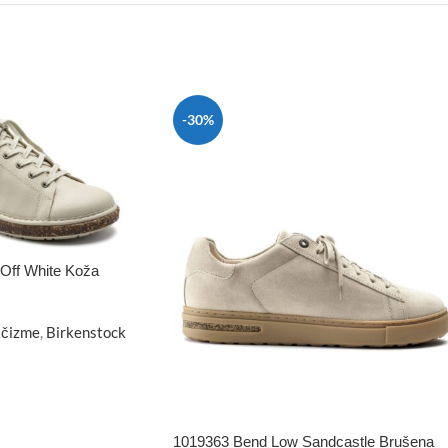
-30%
Off White Koža
 čizme
,
Birkenstock
1019363 Bend Low Sandcastle Brušena