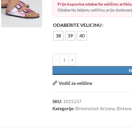
Prije kupovine odaberite veličinu artikla
Odaberite željenu veličinu prije dodavan
ODABERITE VELICINU
38
39
40
N
Vodič za veličine
SKU:
1025237
Kategorije:
Birkenstock Arizona
,
Birkens