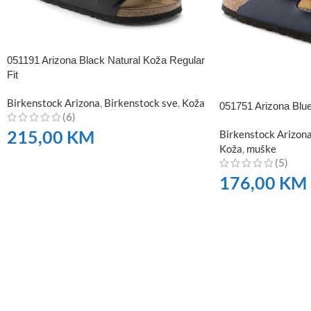
051191 Arizona Black Natural Koža Regular
Fit
Birkenstock Arizona
,
Birkenstock sve
,
Koža
051751 Arizona Blue 
(6)
215,00
KM
Birkenstock Arizon
Koža
,
muške
(5)
NARUČITE
176,00
KM
NARUČITE