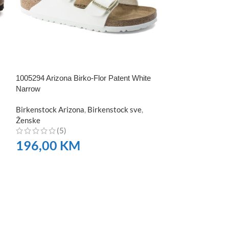
1005294 Arizona Birko-Flor Patent White
1011073 Arizona
Narrow
koža Narrow
Birkenstock Arizona
,
Birkenstock sve
,
Birkenstock Ari
Ženske
Koža
,
Ženske
(5)
(6)
196,00
KM
293,00
K
NARUČITE
NARUČITE