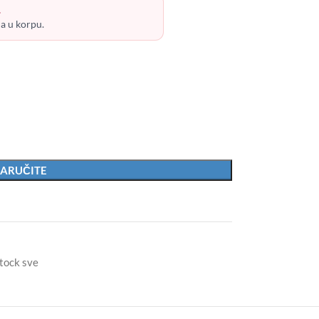
.
ja u korpu.
ARUČITE
tock sve