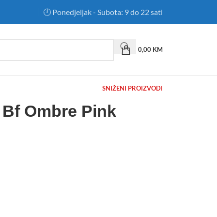
🕛 Ponedjeljak - Subota: 9 do 22 sati
0,00
KM
SNIŽENI PROIZVODI
 Bf Ombre Pink