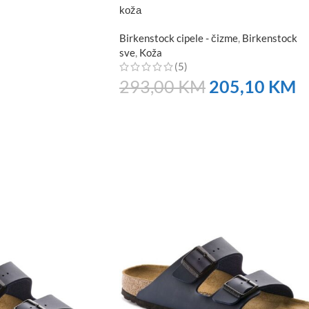
koža
Birkenstock cipele - čizme
,
Birkenstock
sve
,
Koža
(5)
293,00
KM
205,10
KM
NARUČITE