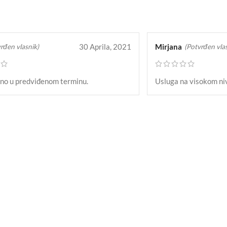
30 Aprila, 2021
Mirjana
rđen vlasnik)
(Potvrđen vlas
čno u predviđenom terminu.
Usluga na visokom niv