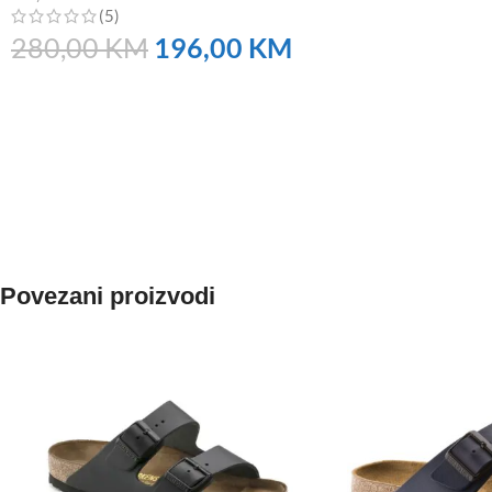
(5)
280,00
KM
196,00
KM
NARUČITE
Povezani proizvodi