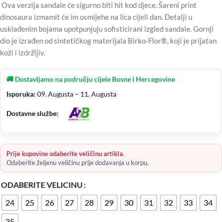
Ova verzija sandale će sigurno biti hit kod djece. Šareni print
dinosaura izmamit će im osmijehe na lica cijeli dan. Detalji u
usklađenim bojama upotpunjuju sofisticirani izgled sandale. Gornji
dio je izrađen od sintetičkog materijala Birko-Flor®, koji je prijatan
koži i izdržljiv.
🚚 Dostavljamo na području cijele Bosne i Hercegovine
Isporuka:
09. Augusta – 11. Augusta
Dostavne službe:
Prije kupovine odaberite veličinu artikla.
Odaberite željenu veličinu prije dodavanja u korpu.
ODABERITE VELICINU
24
25
26
27
28
29
30
31
32
33
34
35