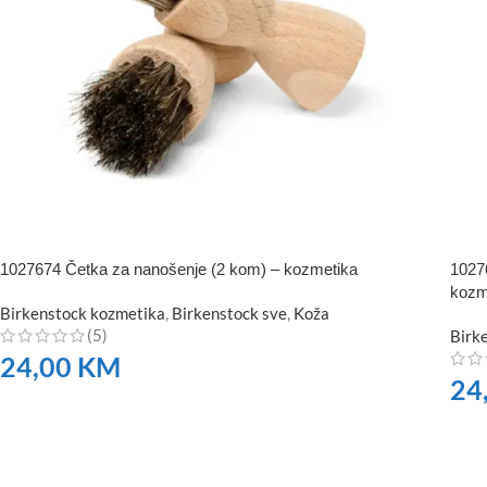
1027674 Četka za nanošenje (2 kom) – kozmetika
1027
kozm
Birkenstock kozmetika
,
Birkenstock sve
,
Koža
(5)
Birk
24,00
KM
24
NARUČITE
NA