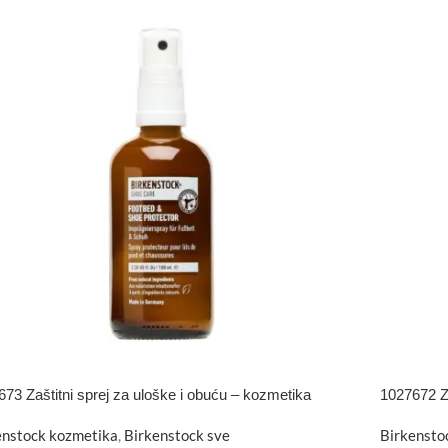
73 Zaštitni sprej za uloške i obuću – kozmetika
1027672 Z
enstock kozmetika
,
Birkenstock sve
Birkensto