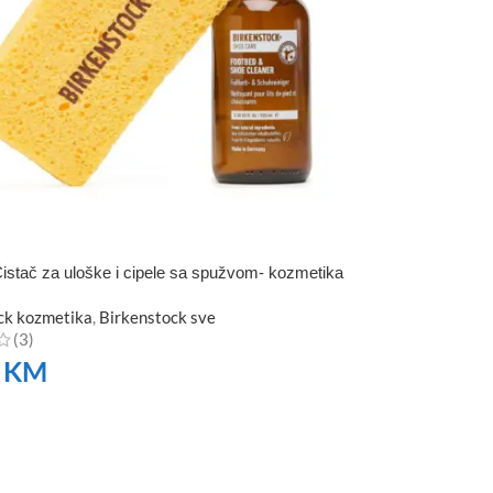
istač za uloške i cipele sa spužvom- kozmetika
ck kozmetika
,
Birkenstock sve
(3)
0
KM
TE