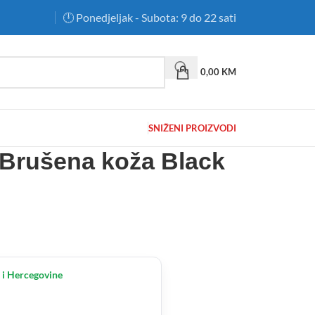
🕛 Ponedjeljak - Subota: 9 do 22 sati
0,00
KM
SNIŽENI PROIZVODI
Brušena koža Black
 i Hercegovine