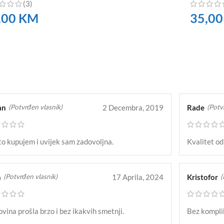
(3)
,00
KM
35,0
RUČITE
NARUČI
an
2 Decembra, 2019
Rade
(Potvrđen vlasnik)
(Potv
o kupujem i uvijek sam zadovoljna.
Kvalitet od
n
17 Aprila, 2024
Kristofor
(Potvrđen vlasnik)
(
vina prošla brzo i bez ikakvih smetnji.
Bez kompli