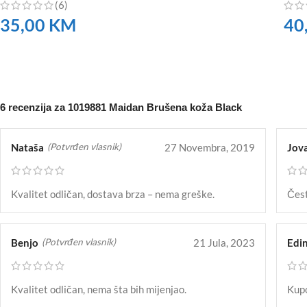
(6)
35,00
KM
40
NARUČITE
NA
6 recenzija za
1019881 Maidan Brušena koža Black
Nataša
27 Novembra, 2019
Jov
(Potvrđen vlasnik)
Kvalitet odličan, dostava brza – nema greške.
Čest
Benjo
21 Jula, 2023
Edi
(Potvrđen vlasnik)
Kvalitet odličan, nema šta bih mijenjao.
Kupo