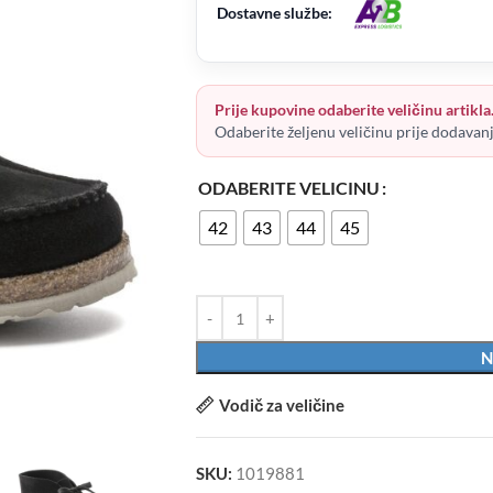
Dostavne službe:
Prije kupovine odaberite veličinu artikla
Odaberite željenu veličinu prije dodavan
ODABERITE VELICINU
42
43
44
45
N
Vodič za veličine
SKU:
1019881