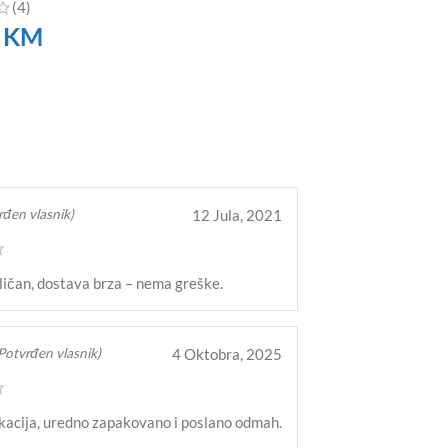
(4)
0
KM
TE
12 Jula, 2021
rđen vlasnik)
ličan, dostava brza – nema greške.
4 Oktobra, 2025
Potvrđen vlasnik)
kacija, uredno zapakovano i poslano odmah.