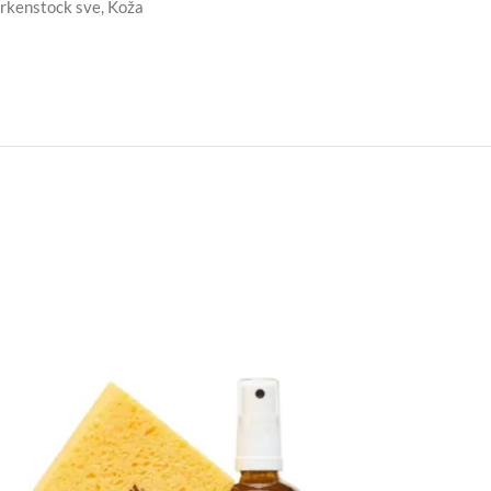
irkenstock sve
,
Koža