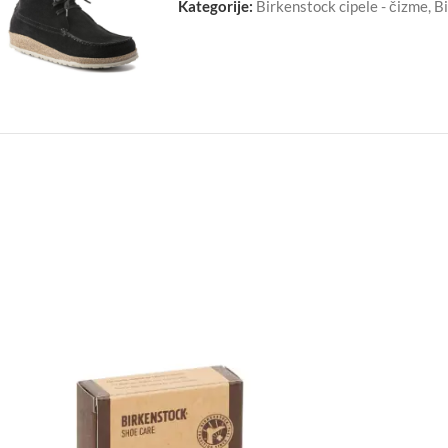
Kategorije:
Birkenstock cipele - čizme
,
B