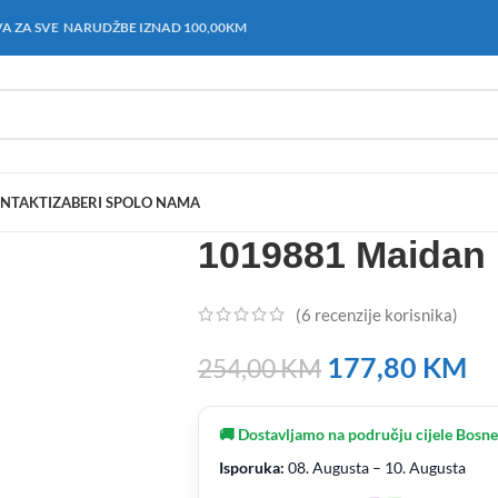
A ZA SVE NARUDŽBE IZNAD 100,00KM
NTAKT
IZABERI SPOL
O NAMA
1019881 Maidan 
(
6
recenzije korisnika)
177,80
KM
254,00
KM
🚚 Dostavljamo na području cijele Bosne
Isporuka:
08. Augusta – 10. Augusta