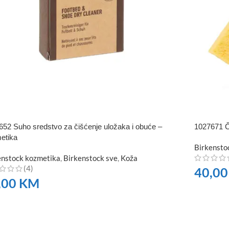
652 Suho sredstvo za čišćenje uložaka i obuće –
1027671 Č
etika
Birkensto
enstock kozmetika
,
Birkenstock sve
,
Koža
(4)
40,0
,00
KM
NARUČI
RUČITE