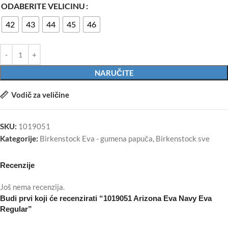
ODABERITE VELICINU
42
43
44
45
46
NARUČITE
Vodič za veličine
SKU:
1019051
Kategorije:
Birkenstock Eva - gumena papuča
,
Birkenstock sve
Recenzije
Još nema recenzija.
Budi prvi koji će recenzirati “1019051 Arizona Eva Navy Eva
Regular”