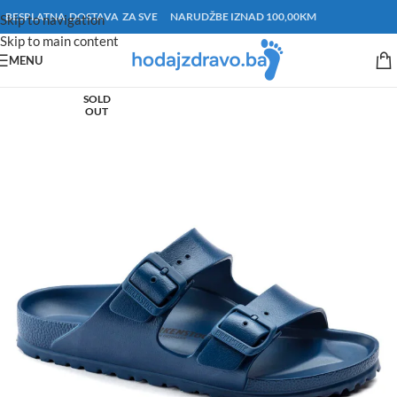
BESPLATNA DOSTAVA ZA SVE NARUDŽBE IZNAD 100,00KM
Skip to navigation
Skip to main content
MENU
SOLD
OUT