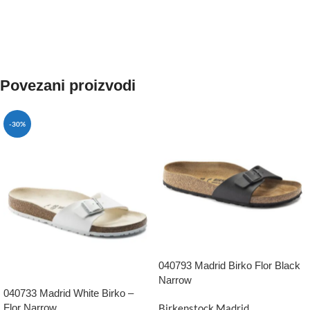
NARUČITE
Povezani proizvodi
-30%
040793 Madrid Birko Flor Black
Narrow
040733 Madrid White Birko –
Flor Narrow
Birkenstock Madrid
,