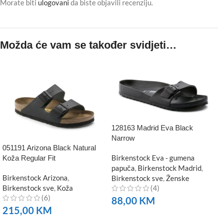
Morate biti
ulogovani
da biste objavili recenziju.
Možda će vam se također svidjeti…
128163 Madrid Eva Black
Narrow
051191 Arizona Black Natural
Birkenstock Eva - gumena
Koža Regular Fit
papuča
,
Birkenstock Madrid
,
Birkenstock Arizona
,
Birkenstock sve
,
Ženske
Birkenstock sve
,
Koža
(4)
(6)
88,00
KM
215,00
KM
NARUČITE