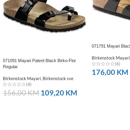
071791 Mayari Black
Birkenstock Mayari
071091 Mayari Patent Black Birko-Flor
(6)
Regular
176,00
KM
Birkenstock Mayari
,
Birkenstock sve
NARUČITE
(4)
156,00
KM
109,20
KM
NARUČITE