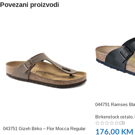
Povezani proizvodi
044791 Ramses Blac
Birkenstock ostalo
,
(3)
043751 Gizeh Birko – Flor Mocca Regular
176,00
KM