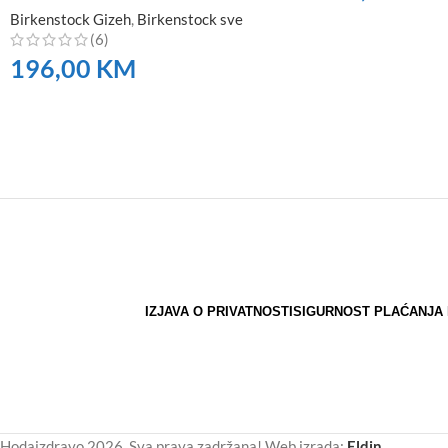
Birkenstock Gizeh
,
Birkenstock sve
NARUČITE
(6)
196,00
KM
NARUČITE
IZJAVA O PRIVATNOSTI
SIGURNOST PLAĆANJA 
Hodajzdravo 2026. Sva prava zadržana! Web izrada:
Eldin
.