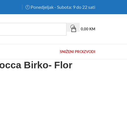
🕛 Ponedjeljak - Subota: 9 do 22 sati
0,00
KM
SNIŽENI PROIZVODI
occa Birko- Flor