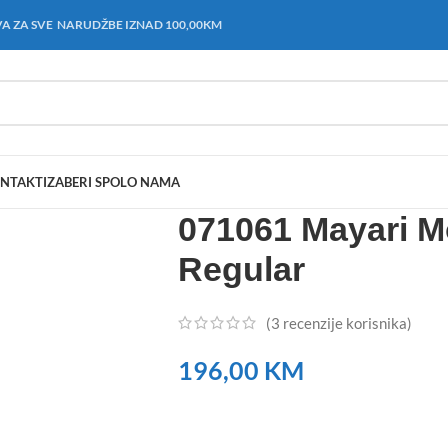
A ZA SVE NARUDŽBE IZNAD 100,00KM
NTAKT
IZABERI SPOL
O NAMA
071061 Mayari M
Regular
(
3
recenzije korisnika)
196,00
KM