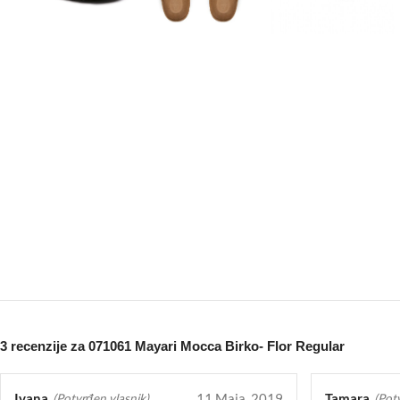
3 recenzije za
071061 Mayari Mocca Birko- Flor Regular
Ivana
11 Maja, 2019
Tamara
(Potvrđen vlasnik)
(Pot