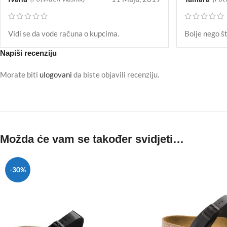
Vidi se da vode računa o kupcima.
Bolje nego š
Napiši recenziju
Morate biti
ulogovani
da biste objavili recenziju.
Možda će vam se također svidjeti…
-30%