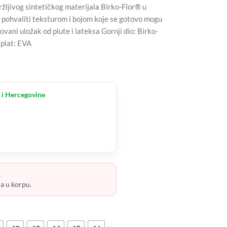
zdržljivog sintetičkog materijala Birko-Flor® u
e pohvaliti teksturom i bojom koje se gotovo mogu
vani uložak od plute i lateksa Gornji dio: Birko-
tplat: EVA
 i Hercegovine
.
ja u korpu.