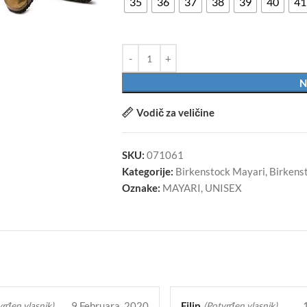
35
36
37
38
39
40
41
N
Vodič za veličine
SKU:
071061
Kategorije:
Birkenstock Mayari
,
Birkens
Oznake:
MAYARI
,
UNISEX
9 Februara, 2020
Filip
vrđen vlasnik)
(Potvrđen vlasnik)