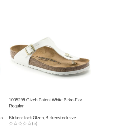
1005299 Gizeh Patent White Birko-Flor
1011075 Arizona 
Regular
koža Narrow
ža
Birkenstock Gizeh
,
Birkenstock sve
Birkenstock Ari
(5)
Koža
,
Ženske