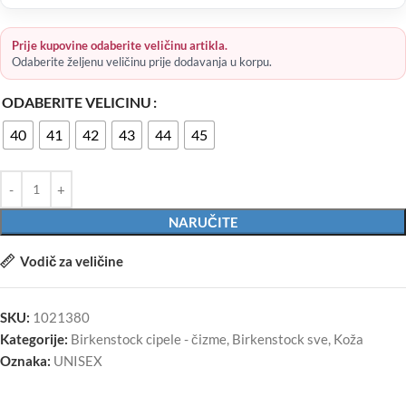
Prije kupovine odaberite veličinu artikla.
Odaberite željenu veličinu prije dodavanja u korpu.
ODABERITE VELICINU
40
41
42
43
44
45
NARUČITE
Vodič za veličine
SKU:
1021380
Kategorije:
Birkenstock cipele - čizme
,
Birkenstock sve
,
Koža
Oznaka:
UNISEX