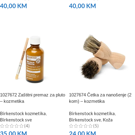
40,00
KM
40,00
KM
NARUČITE
NARUČITE
1027672 Zaštitni premaz za pluto
1027674 Četka za nanošenje (2
– kozmetika
kom) – kozmetika
Birkenstock kozmetika
,
Birkenstock kozmetika
,
Birkenstock sve
Birkenstock sve
,
Koža
(4)
(5)
35,00
KM
24,00
KM