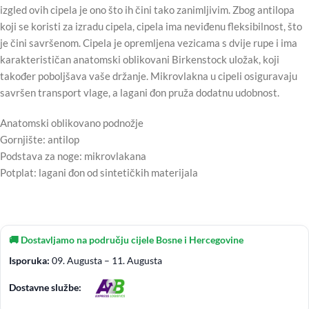
izgled ovih cipela je ono što ih čini tako zanimljivim. Zbog antilopa
koji se koristi za izradu cipela, cipela ima neviđenu fleksibilnost, što
je čini savršenom. Cipela je opremljena vezicama s dvije rupe i ima
karakterističan anatomski oblikovani Birkenstock uložak, koji
također poboljšava vaše držanje. Mikrovlakna u cipeli osiguravaju
savršen transport vlage, a lagani đon pruža dodatnu udobnost.
Anatomski oblikovano podnožje
Gornjište: antilop
Podstava za noge: mikrovlakana
Potplat: lagani đon od sintetičkih materijala
🚚 Dostavljamo na području cijele Bosne i Hercegovine
Isporuka:
09. Augusta – 11. Augusta
Dostavne službe: