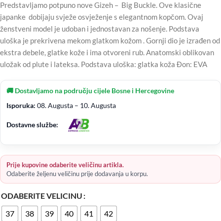
Predstavljamo potpuno nove Gizeh – Big Buckle. Ove klasične
japanke dobijaju svježe osvježenje s elegantnom kopčom. Ovaj
ženstveni model je udoban i jednostavan za nošenje. Podstava
uloška je prekrivena mekom glatkom kožom . Gornji dio je izrađen od
ekstra debele, glatke kože i ima otvoreni rub. Anatomski oblikovan
uložak od plute i lateksa. Podstava uloška: glatka koža Đon: EVA
🚚 Dostavljamo na području cijele Bosne i Hercegovine
Isporuka:
08. Augusta – 10. Augusta
Dostavne službe:
Prije kupovine odaberite veličinu artikla.
Odaberite željenu veličinu prije dodavanja u korpu.
ODABERITE VELICINU
37
38
39
40
41
42