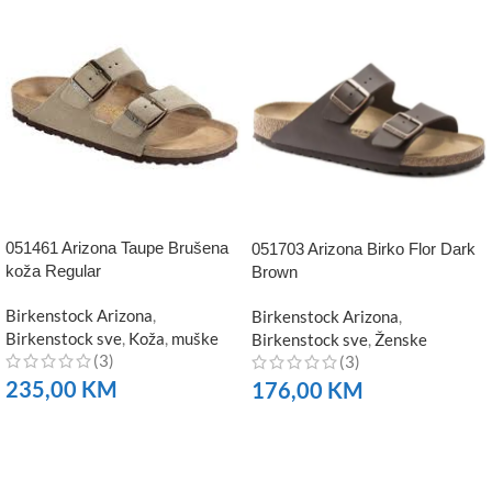
051461 Arizona Taupe Brušena
051703 Arizona Birko Flor Dark
koža Regular
Brown
Birkenstock Arizona
,
Birkenstock Arizona
,
Birkenstock sve
,
Koža
,
muške
Birkenstock sve
,
Ženske
(3)
(3)
235,00
KM
176,00
KM
NARUČITE
NARUČITE