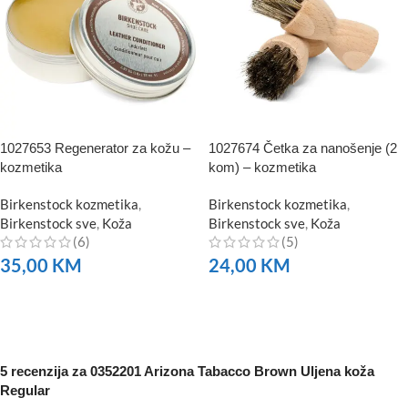
1027653 Regenerator za kožu –
1027674 Četka za nanošenje (2
kozmetika
kom) – kozmetika
Birkenstock kozmetika
,
Birkenstock kozmetika
,
Birkenstock sve
,
Koža
Birkenstock sve
,
Koža
(6)
(5)
35,00
KM
24,00
KM
NARUČITE
NARUČITE
5 recenzija za
0352201 Arizona Tabacco Brown Uljena koža
Regular