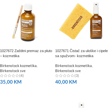
1027672 Zaštitni premaz za pluto
1027671 Čistač za uloške i cipele
– kozmetika
sa spužvom- kozmetika
Birkenstock kozmetika
,
Birkenstock kozmetika
,
Birkenstock sve
Birkenstock sve
(4)
(3)
35,00
KM
40,00
KM
NARUČITE
NARUČITE