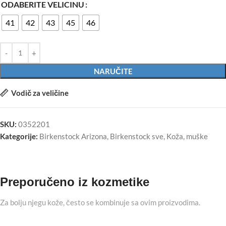
ODABERITE VELICINU
41
42
43
45
46
NARUČITE
Vodič za veličine
SKU:
0352201
Kategorije:
Birkenstock Arizona
,
Birkenstock sve
,
Koža
,
muške
Preporučeno iz kozmetike
Za bolju njegu kože, često se kombinuje sa ovim proizvodima.