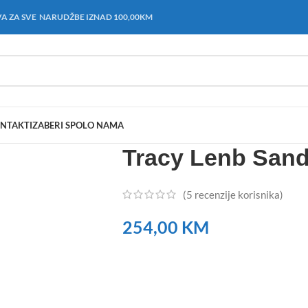
A ZA SVE NARUDŽBE IZNAD 100,00KM
NTAKT
IZABERI SPOL
O NAMA
Tracy Lenb Sand
(
5
recenzije korisnika)
254,00
KM