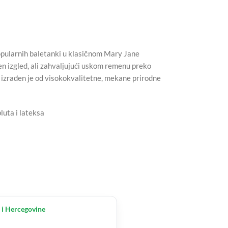
pularnih baletanki u klasičnom Mary Jane
en izgled, ali zahvaljujući uskom remenu preko
io izrađen je od visokokvalitetne, mekane prirodne
luta i lateksa
 i Hercegovine