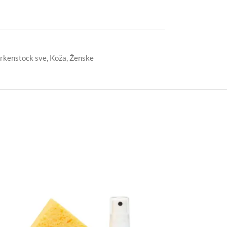
irkenstock sve
,
Koža
,
Ženske