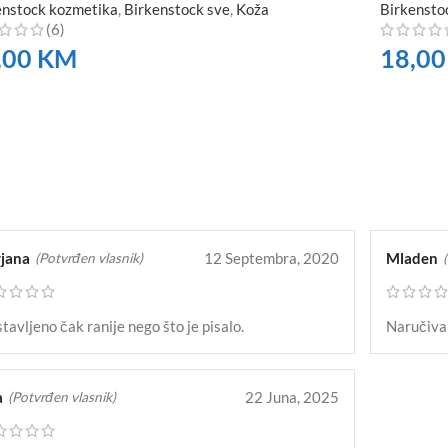
enstock kozmetika
,
Birkenstock sve
,
Koža
Birkensto
(6)
,00
KM
18,0
RUČITE
NARUČI
jana
12 Septembra, 2020
Mladen
(Potvrđen vlasnik)
tavljeno čak ranije nego što je pisalo.
Naručivan
a
22 Juna, 2025
(Potvrđen vlasnik)