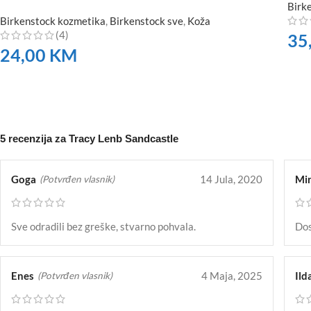
Birk
Birkenstock kozmetika
,
Birkenstock sve
,
Koža
(4)
35
24,00
KM
NA
NARUČITE
5 recenzija za
Tracy Lenb Sandcastle
Goga
14 Jula, 2020
Mir
(Potvrđen vlasnik)
Sve odradili bez greške, stvarno pohvala.
Dos
Enes
4 Maja, 2025
Ild
(Potvrđen vlasnik)