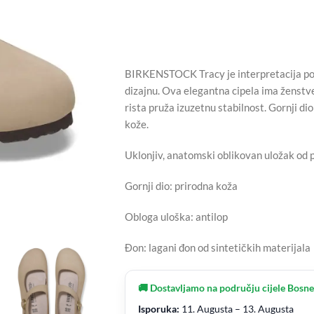
BIRKENSTOCK Tracy je interpretacija po
dizajnu. Ova elegantna cipela ima ženstv
rista pruža izuzetnu stabilnost. Gornji d
kože.
Uklonjiv, anatomski oblikovan uložak od p
Gornji dio: prirodna koža
Obloga uloška: antilop
Đon: lagani đon od sintetičkih materijala
🚚 Dostavljamo na području cijele Bosne
Isporuka:
11. Augusta – 13. Augusta