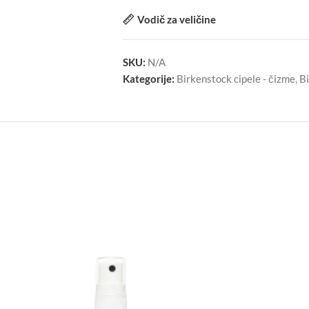
Vodič za veličine
SKU:
N/A
Kategorije:
Birkenstock cipele - čizme
,
B