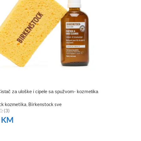
istač za uloške i cipele sa spužvom- kozmetika
ck kozmetika
,
Birkenstock sve
(3)
0
KM
TE