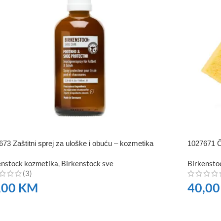
73 Zaštitni sprej za uloške i obuću – kozmetika
1027671 Č
enstock kozmetika
,
Birkenstock sve
Birkensto
(3)
,00
KM
40,0
RUČITE
NARUČI