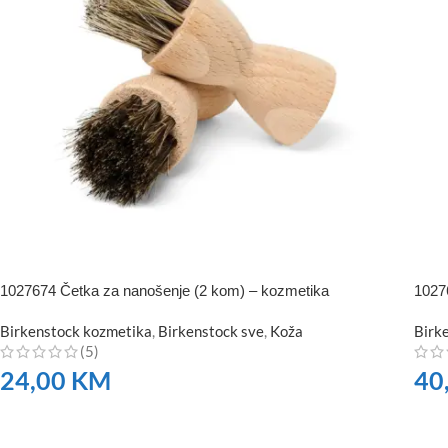
1027674 Četka za nanošenje (2 kom) – kozmetika
10276
Birkenstock kozmetika
,
Birkenstock sve
,
Koža
Birk
(5)
24,00
KM
40
NARUČITE
NA