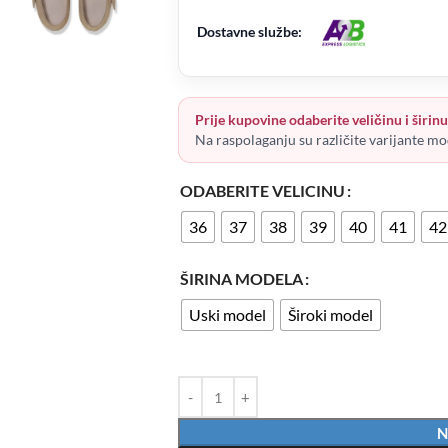
Dostavne službe:
Prije kupovine odaberite veličinu i širinu 
Na raspolaganju su različite varijante mo
ODABERITE VELICINU
36
37
38
39
40
41
42
ŠIRINA MODELA
Uski model
Široki model
N