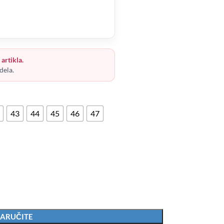
artikla.
dela.
43
44
45
46
47
ARUČITE