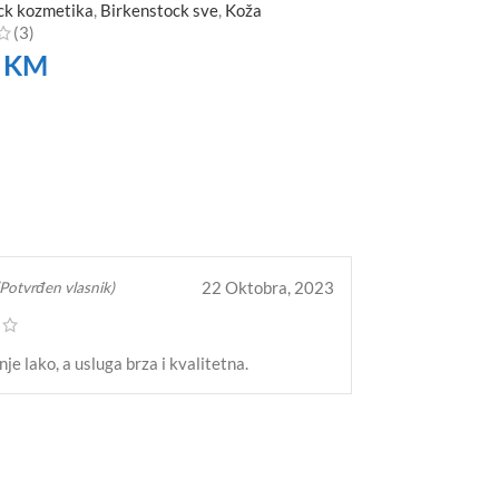
ck kozmetika
,
Birkenstock sve
,
Koža
(3)
0
KM
TE
22 Oktobra, 2023
(Potvrđen vlasnik)
je lako, a usluga brza i kvalitetna.