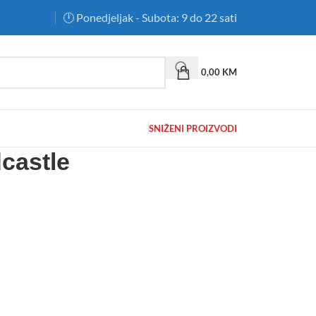
🕛 Ponedjeljak - Subota: 9 do 22 sati
0,00
KM
SNIŽENI PROIZVODI
castle