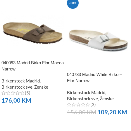
-30%
040093 Madrid Birko Flor Mocca
Narrow
040733 Madrid White Birko –
Birkenstock Madrid
,
Flor Narrow
Birkenstock sve
,
Ženske
Birkenstock Madrid
,
(5)
Birkenstock sve
,
Ženske
176,00
KM
(3)
NARUČITE
156,00
KM
109,20
KM
NARUČITE