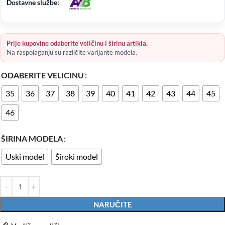
Dostavne službe:
Prije kupovine odaberite veličinu i širinu artikla.
Na raspolaganju su različite varijante modela.
ODABERITE VELICINU
35
36
37
38
39
40
41
42
43
44
45
46
ŠIRINA MODELA
Uski model
Široki model
NARUČITE