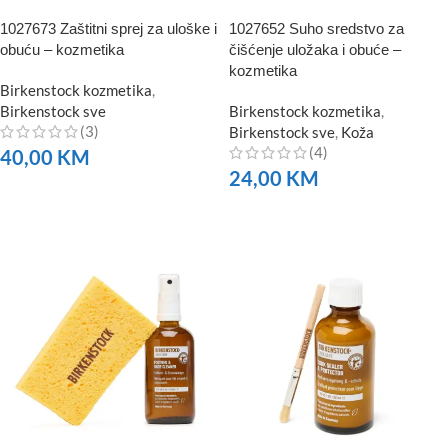
1027673 Zaštitni sprej za uloške i
1027652 Suho sredstvo za
obuću – kozmetika
čišćenje uložaka i obuće –
kozmetika
Birkenstock kozmetika
,
Birkenstock sve
Birkenstock kozmetika
,
(3)
Birkenstock sve
,
Koža
(4)
40,00
KM
24,00
KM
NARUČITE
NARUČITE