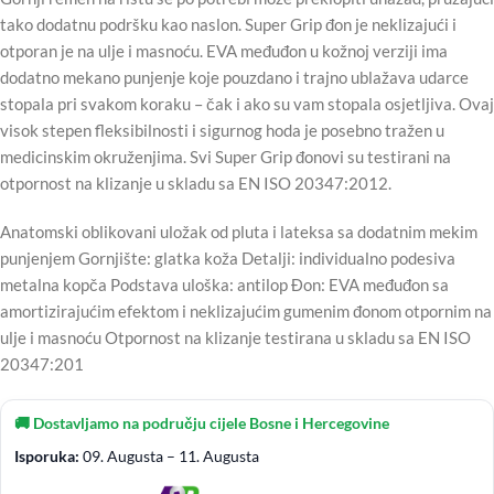
tako dodatnu podršku kao naslon. Super Grip đon je neklizajući i
otporan je na ulje i masnoću. EVA međuđon u kožnoj verziji ima
dodatno mekano punjenje koje pouzdano i trajno ublažava udarce
stopala pri svakom koraku – čak i ako su vam stopala osjetljiva. Ovaj
visok stepen fleksibilnosti i sigurnog hoda je posebno tražen u
medicinskim okruženjima. Svi Super Grip đonovi su testirani na
otpornost na klizanje u skladu sa EN ISO 20347:2012.
Anatomski oblikovani uložak od pluta i lateksa sa dodatnim mekim
punjenjem Gornjište: glatka koža Detalji: individualno podesiva
metalna kopča Podstava uloška: antilop Đon: EVA međuđon sa
amortizirajućim efektom i neklizajućim gumenim đonom otpornim na
ulje i masnoću Otpornost na klizanje testirana u skladu sa EN ISO
20347:201
🚚 Dostavljamo na području cijele Bosne i Hercegovine
Isporuka:
09. Augusta – 11. Augusta