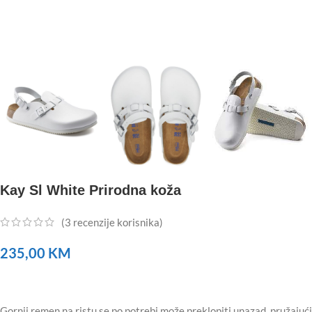
Kay Sl White Prirodna koža
(
3
recenzije korisnika)
235,00
KM
Gornji remen na ristu se po potrebi može preklopiti unazad, pružajući