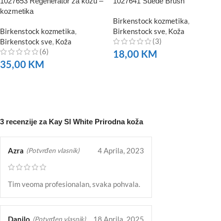
1027653 Regenerator za kožu –
1027641 Suede Brush
kozmetika
Birkenstock kozmetika
,
Birkenstock kozmetika
,
Birkenstock sve
,
Koža
(3)
Birkenstock sve
,
Koža
(6)
18,00
KM
35,00
KM
NARUČITE
NARUČITE
3 recenzije za
Kay Sl White Prirodna koža
Azra
4 Aprila, 2023
(Potvrđen vlasnik)
Tim veoma profesionalan, svaka pohvala.
Danilo
18 Aprila, 2025
(Potvrđen vlasnik)