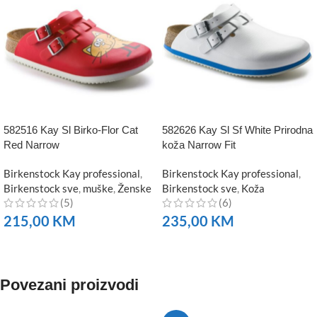
582516 Kay Sl Birko-Flor Cat
582626 Kay Sl Sf White Prirodna
Red Narrow
koža Narrow Fit
Birkenstock Kay professional
,
Birkenstock Kay professional
,
Birkenstock sve
,
muške
,
Ženske
Birkenstock sve
,
Koža
(5)
(6)
215,00
KM
235,00
KM
NARUČITE
NARUČITE
Povezani proizvodi