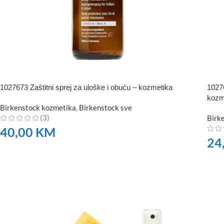
1027673 Zaštitni sprej za uloške i obuću – kozmetika
1027
kozm
Birkenstock kozmetika
,
Birkenstock sve
(3)
Birk
40,00
KM
24
NARUČITE
NA