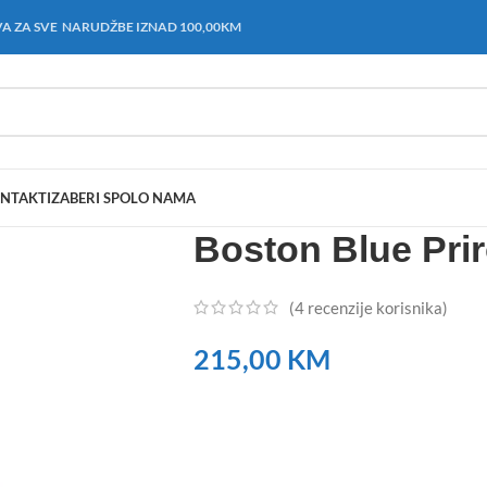
A ZA SVE NARUDŽBE IZNAD 100,00KM
NTAKT
IZABERI SPOL
O NAMA
Boston Blue Pri
(
4
recenzije korisnika)
215,00
KM