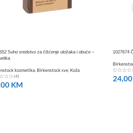
652 Suho sredstvo za čišćenje uložaka i obuće –
1027674 Č
etika
Birkensto
enstock kozmetika
,
Birkenstock sve
,
Koža
(4)
24,0
,00
KM
NARUČI
RUČITE