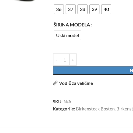
36
37
38
39
40
ŠIRINA MODELA
Uski model
N
Vodič za veličine
SKU:
N/A
Kategorije:
Birkenstock Boston
,
Birkens