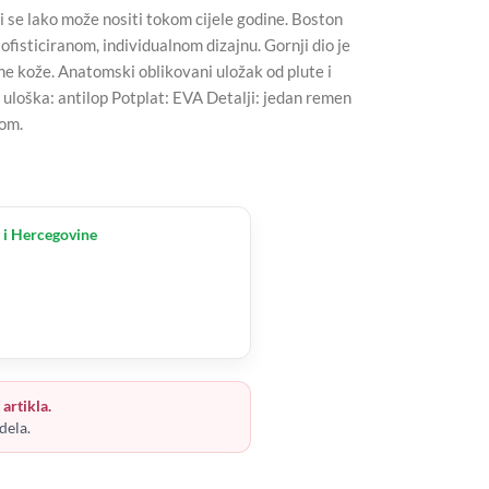
se lako može nositi tokom cijele godine. Boston
fisticiranom, individualnom dizajnu. Gornji dio je
ne kože. Anatomski oblikovani uložak od plute i
 uloška: antilop Potplat: EVA Detalji: jedan remen
om.
 i Hercegovine
artikla.
dela.