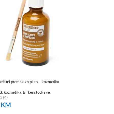
aštitni premaz za pluto – kozmetika
ck kozmetika
,
Birkenstock sve
(4)
0
KM