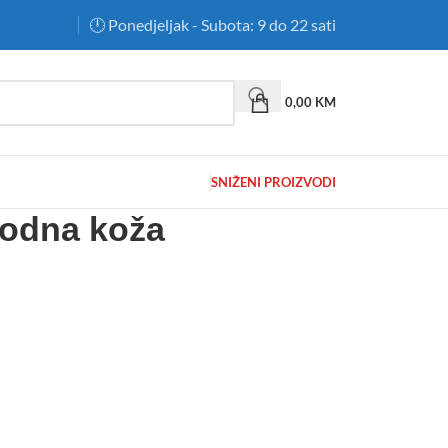
🕛 Ponedjeljak - Subota: 9 do 22 sati
0,00
KM
SNIŽENI PROIZVODI
rodna koža