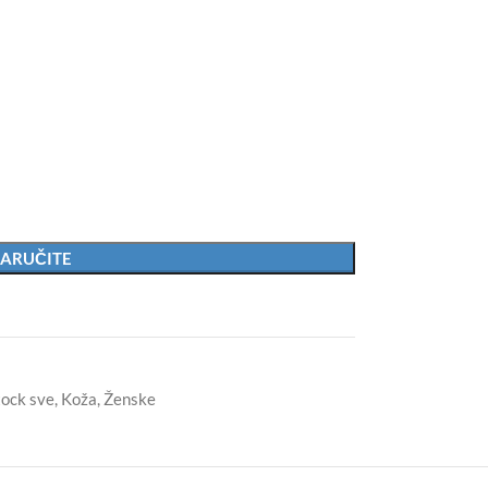
ARUČITE
tock sve
,
Koža
,
Ženske