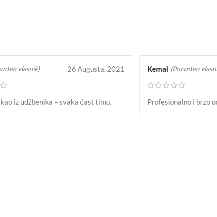
RUČITE
NARUČI
26 Augusta, 2021
Kemal
vrđen vlasnik)
(Potvrđen vlasni
kao iz udžbenika – svaka čast timu.
Profesionalno i brzo 