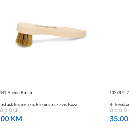
641 Suede Brush
1027672 Z
enstock kozmetika
,
Birkenstock sve
,
Koža
Birkensto
(3)
,00
KM
35,0