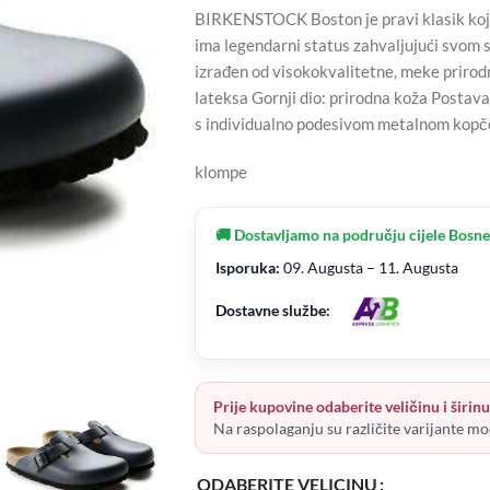
BIRKENSTOCK Boston je pravi klasik koji 
ima legendarni status zahvaljujući svom so
izrađen od visokokvalitetne, meke prirod
lateksa Gornji dio: prirodna koža Postava
s individualno podesivom metalnom kopč
klompe
🚚 Dostavljamo na području cijele Bosne
Isporuka:
09. Augusta – 11. Augusta
Dostavne službe:
Prije kupovine odaberite veličinu i širinu 
Na raspolaganju su različite varijante mo
ODABERITE VELICINU