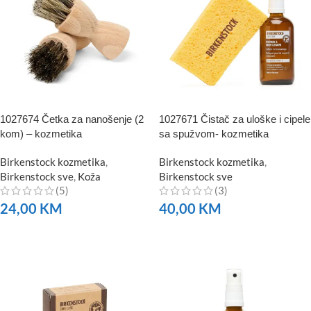
1027674 Četka za nanošenje (2
1027671 Čistač za uloške i cipele
kom) – kozmetika
sa spužvom- kozmetika
Birkenstock kozmetika
,
Birkenstock kozmetika
,
Birkenstock sve
,
Koža
Birkenstock sve
(5)
(3)
24,00
KM
40,00
KM
NARUČITE
NARUČITE