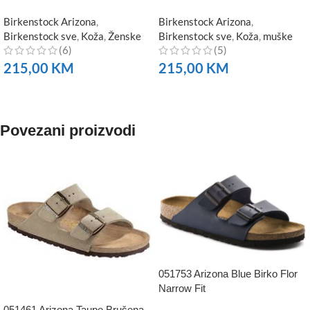
Birkenstock Arizona
,
Birkenstock Arizona
,
Birkenstock sve
,
Koža
,
Ženske
Birkenstock sve
,
Koža
,
muške
(6)
(5)
215,00
KM
215,00
KM
NARUČITE
NARUČITE
Povezani proizvodi
051753 Arizona Blue Birko Flor
Narrow Fit
051461 Arizona Taupe Brušena