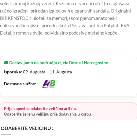
sofisticiranoj kožnoj verziji. Koža ima otvoreni rub, što naglašava
ručno izrađen i prirodan izgled ovih elegantnih sandala. Originalni
BIRKENSTOCK uložak sa memorijskom pjenom,anatomski
oblikovan Gornjište: prirodna koža Postava: antilop Potplat: EVA
Detalji: remen s dvije individualno podesive metalne kopče
🚚 Dostavljamo na području cijele Bosne i Hercegovine
Isporuka:
09. Augusta – 11. Augusta
Dostavne službe:
Prije kupovine odaberite veličinu artikla.
Odaberite željenu veličinu prije dodavanja u korpu.
ODABERITE VELICINU