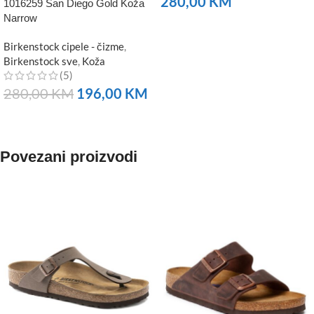
280,00
KM
1016259 San Diego Gold Koža
Narrow
NARUČITE
Birkenstock cipele - čizme
,
Birkenstock sve
,
Koža
(5)
280,00
KM
196,00
KM
NARUČITE
Povezani proizvodi