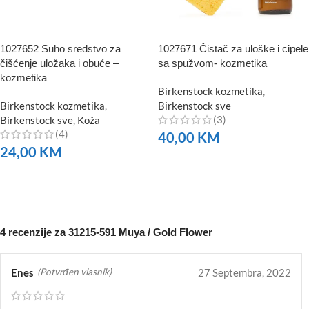
1027652 Suho sredstvo za
1027671 Čistač za uloške i cipele
čišćenje uložaka i obuće –
sa spužvom- kozmetika
kozmetika
Birkenstock kozmetika
,
Birkenstock kozmetika
,
Birkenstock sve
(3)
Birkenstock sve
,
Koža
(4)
40,00
KM
24,00
KM
NARUČITE
NARUČITE
4 recenzije za
31215-591 Muya / Gold Flower
Enes
27 Septembra, 2022
(Potvrđen vlasnik)