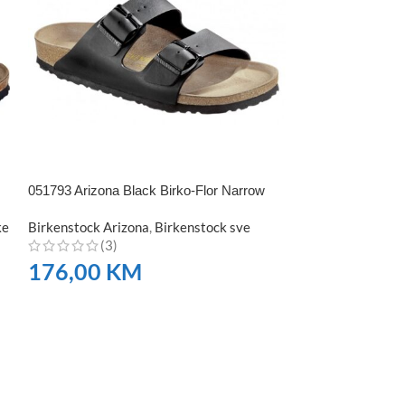
051793 Arizona Black Birko-Flor Narrow
052533 Arizona 
Narrow Fit
ke
Birkenstock Arizona
,
Birkenstock sve
(3)
Birkenstock Ari
(4)
176,00
KM
235,00
K
NARUČITE
NARUČITE