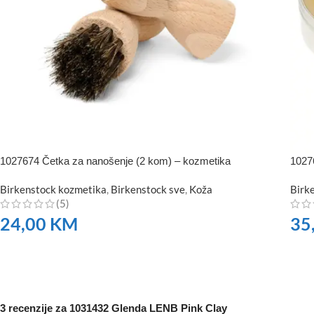
1027674 Četka za nanošenje (2 kom) – kozmetika
1027
Birkenstock kozmetika
,
Birkenstock sve
,
Koža
Birk
(5)
24,00
KM
35
NARUČITE
NA
3 recenzije za
1031432 Glenda LENB Pink Clay