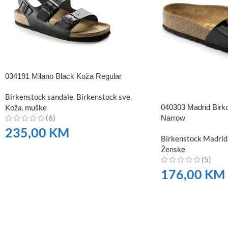
034191 Milano Black Koža Regular
Birkenstock sandale
,
Birkenstock sve
,
040303 Madrid Birko
Koža
,
muške
(6)
Narrow
235,00
KM
Birkenstock Madrid
Ženske
NARUČITE
(5)
176,00
KM
NARUČITE