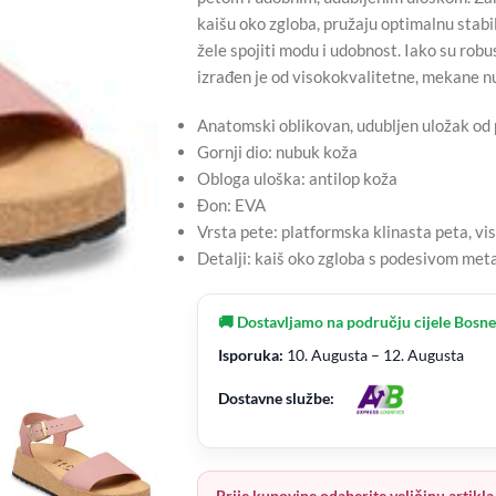
kaišu oko zgloba, pružaju optimalnu stabi
žele spojiti modu i udobnost. Iako su robu
izrađen je od visokokvalitetne, mekane nu
Anatomski oblikovan, udubljen uložak od 
Gornji dio: nubuk koža
Obloga uloška: antilop koža
Đon: EVA
Vrsta pete: platformska klinasta peta, vi
Detalji: kaiš oko zgloba s podesivom me
🚚 Dostavljamo na području cijele Bosne
Isporuka:
10. Augusta – 12. Augusta
Dostavne službe:
Prije kupovine odaberite veličinu artikla