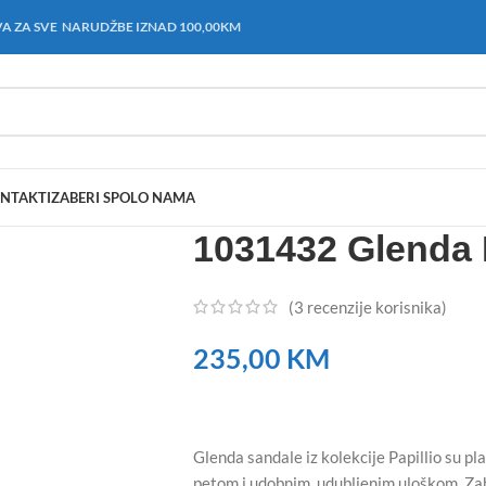
A ZA SVE NARUDŽBE IZNAD 100,00KM
NTAKT
IZABERI SPOL
O NAMA
1031432 Glenda 
(
3
recenzije korisnika)
235,00
KM
Glenda sandale iz kolekcije Papillio su p
petom i udobnim, udubljenim uloškom. Zah