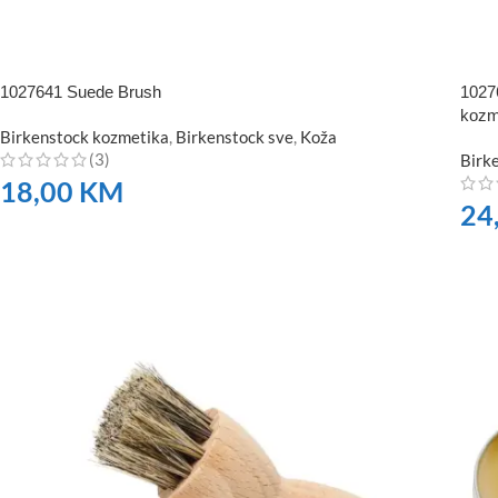
1027641 Suede Brush
1027
kozm
Birkenstock kozmetika
,
Birkenstock sve
,
Koža
(3)
Birk
18,00
KM
24
NARUČITE
NA