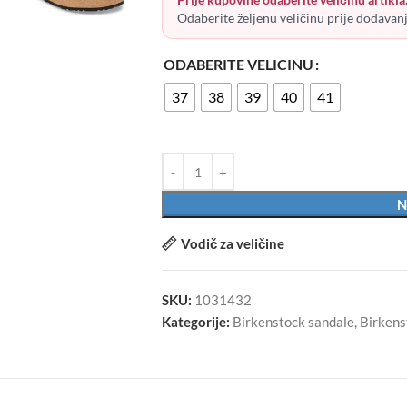
Odaberite željenu veličinu prije dodavan
ODABERITE VELICINU
37
38
39
40
41
N
Vodič za veličine
SKU:
1031432
Kategorije:
Birkenstock sandale
,
Birkens