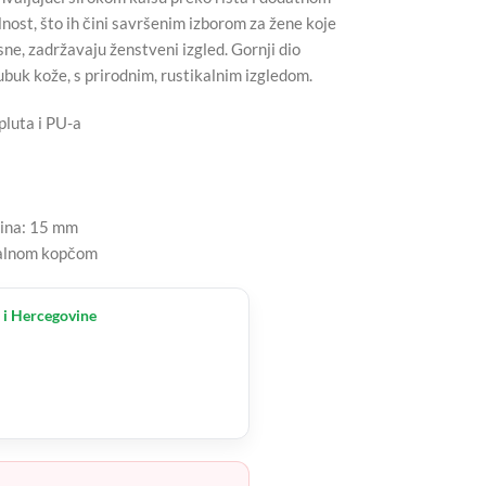
lnost, što ih čini savršenim izborom za žene koje
sne, zadržavaju ženstveni izgled. Gornji dio
buk kože, s prirodnim, rustikalnim izgledom.
pluta i PU-a
sina: 15 mm
talnom kopčom
 i Hercegovine
.