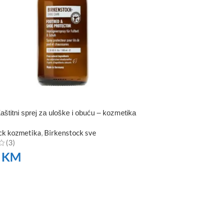
štitni sprej za uloške i obuću – kozmetika
ck kozmetika
,
Birkenstock sve
(3)
0
KM
TE