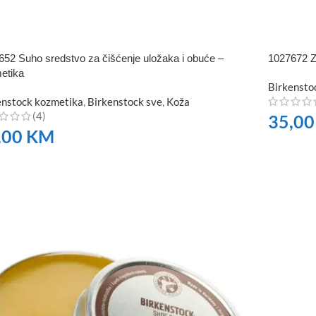
652 Suho sredstvo za čišćenje uložaka i obuće –
1027672 Z
etika
Birkensto
enstock kozmetika
,
Birkenstock sve
,
Koža
(4)
35,0
,00
KM
NARUČI
RUČITE