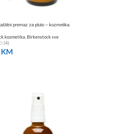
aštitni premaz za pluto – kozmetika
ck kozmetika
,
Birkenstock sve
(4)
0
KM
TE