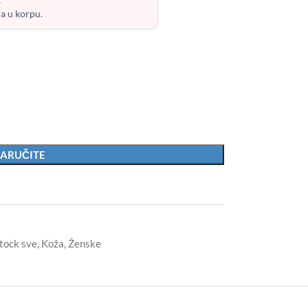
ja u korpu.
ARUČITE
tock sve
,
Koža
,
Ženske