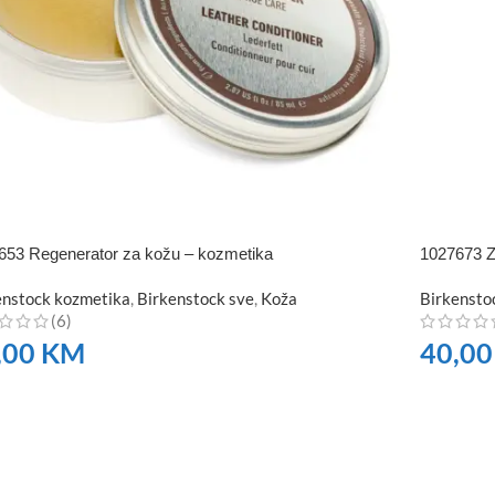
653 Regenerator za kožu – kozmetika
1027673 Za
enstock kozmetika
,
Birkenstock sve
,
Koža
Birkensto
(6)
,00
KM
40,0
RUČITE
NARUČI