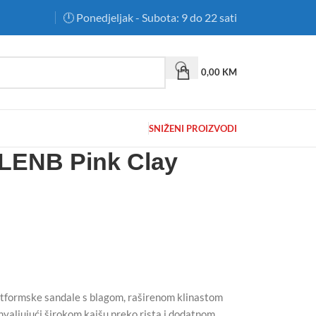
🕛 Ponedjeljak - Subota: 9 do 22 sati
0,00
KM
SNIŽENI PROIZVODI
LENB Pink Clay
latformske sandale s blagom, raširenom klinastom
valjujući širokom kaišu preko rista i dodatnom