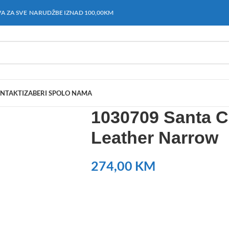
A ZA SVE NARUDŽBE IZNAD 100,00KM
NTAKT
IZABERI SPOL
O NAMA
1030709 Santa Cl
Leather Narrow
274,00
KM