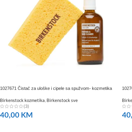
1027671 Čistač za uloške i cipele sa spužvom- kozmetika
10276
Birkenstock kozmetika
,
Birkenstock sve
Birk
(3)
40,00
KM
40
NARUČITE
NA