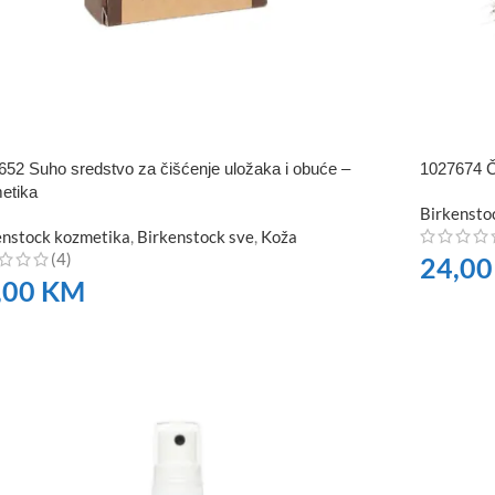
652 Suho sredstvo za čišćenje uložaka i obuće –
1027674 Č
etika
Birkensto
enstock kozmetika
,
Birkenstock sve
,
Koža
(4)
24,0
,00
KM
NARUČI
RUČITE