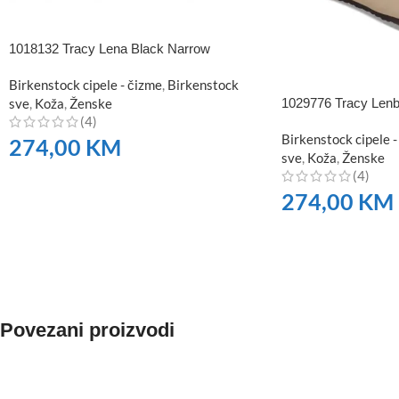
1018132 Tracy Lena Black Narrow
Birkenstock cipele - čizme
,
Birkenstock
1029776 Tracy Lenb
sve
,
Koža
,
Ženske
(4)
Birkenstock cipele -
274,00
KM
sve
,
Koža
,
Ženske
(4)
NARUČITE
274,00
KM
NARUČITE
Povezani proizvodi