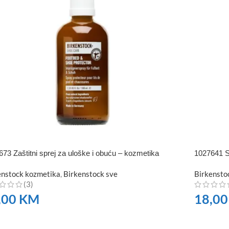
73 Zaštitni sprej za uloške i obuću – kozmetika
1027641 
enstock kozmetika
,
Birkenstock sve
Birkensto
(3)
,00
KM
18,0
RUČITE
NARUČI