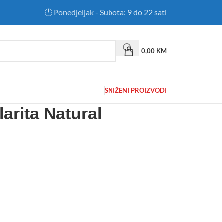
🕛 Ponedjeljak - Subota: 9 do 22 sati
0,00
KM
SNIŽENI PROIZVODI
arita Natural