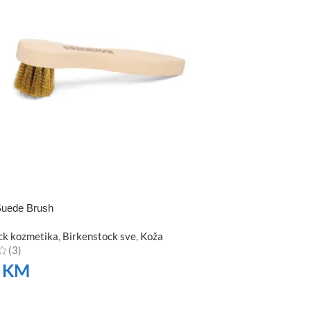
Suede Brush
ck kozmetika
,
Birkenstock sve
,
Koža
(3)
0
KM
TE