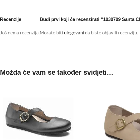
Recenzije
Budi prvi koji će recenzirati “1030709 Santa C
Još nema recenzija.
Morate biti
ulogovani
da biste objavili recenziju.
Možda će vam se također svidjeti…