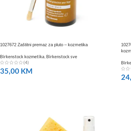
1027672 Zaštitni premaz za pluto – kozmetika
1027
kozm
Birkenstock kozmetika
,
Birkenstock sve
(4)
Birk
35,00
KM
24
NARUČITE
NA