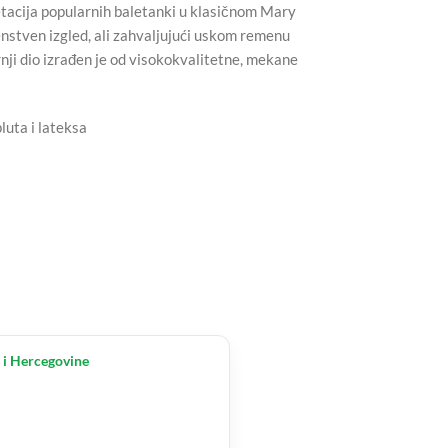
acija popularnih baletanki u klasičnom Mary
enstven izgled, ali zahvaljujući uskom remenu
rnji dio izrađen je od visokokvalitetne, mekane
luta i lateksa
 i Hercegovine