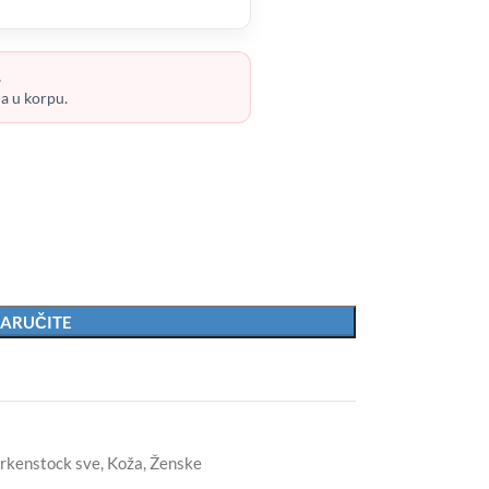
.
ja u korpu.
ARUČITE
irkenstock sve
,
Koža
,
Ženske