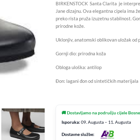
BIRKENSTOCK Santa Clarita je interpret
Jane dizajnu. Ova elegantna cipela ima ž
preko rista pruža izuzetnu stabilnost. Go
prirodne kože.
Uklonjiv, anatomski oblikovan uložak od p
Gornji dio: prirodna koža
Obloga uloška: antilop
Đon: lagani đon od sintetičkih materijala
🚚 Dostavljamo na području cijele Bosne
Isporuka:
09. Augusta – 11. Augusta
Dostavne službe: