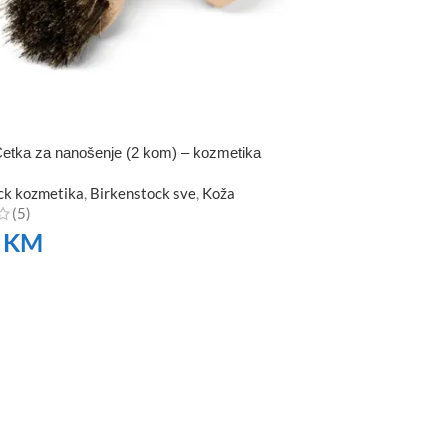
etka za nanošenje (2 kom) – kozmetika
ck kozmetika
,
Birkenstock sve
,
Koža
(5)
0
KM
TE