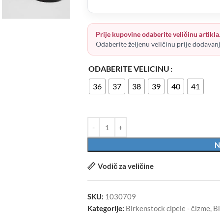
Prije kupovine odaberite veličinu artikla
Odaberite željenu veličinu prije dodavan
ODABERITE VELICINU
36
37
38
39
40
41
N
Vodič za veličine
SKU:
1030709
Kategorije:
Birkenstock cipele - čizme
,
B