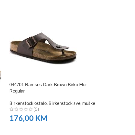
044701 Ramses Dark Brown Birko Flor
Regular
052531 Arizona 
Birkenstock ostalo
,
Birkenstock sve
,
muške
(5)
Regular Fit
176,00
KM
Birkenstock Ari
(3)
NARUČITE