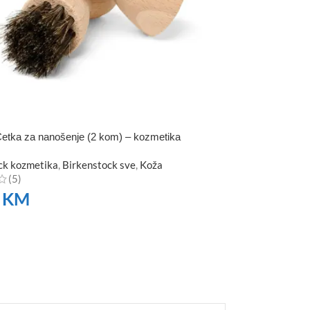
etka za nanošenje (2 kom) – kozmetika
ck kozmetika
,
Birkenstock sve
,
Koža
(5)
0
KM
TE