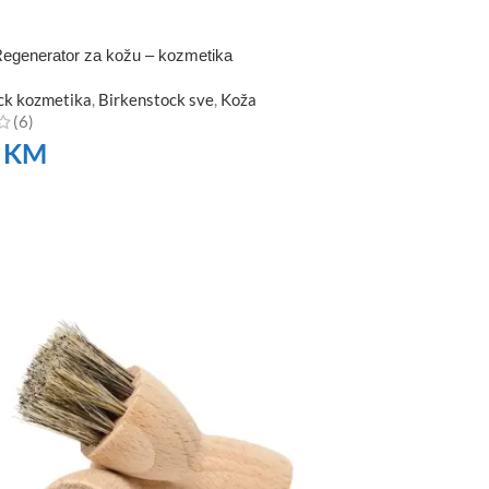
egenerator za kožu – kozmetika
ck kozmetika
,
Birkenstock sve
,
Koža
(6)
0
KM
TE