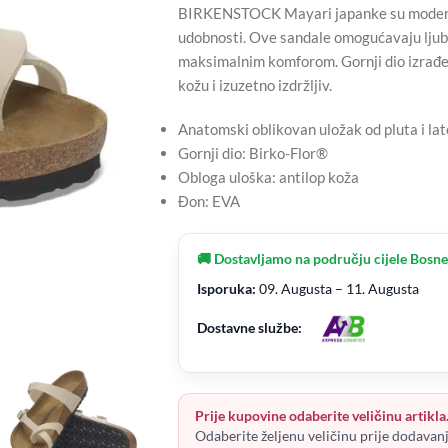
BIRKENSTOCK Mayari japanke su moderan m
udobnosti. Ove sandale omogućavaju ljub
maksimalnim komforom. Gornji dio izrađen 
kožu i izuzetno izdržljiv.
Anatomski oblikovan uložak od pluta i la
Gornji dio: Birko-Flor®
Obloga uloška: antilop koža
Đon: EVA
🚚 Dostavljamo na području cijele Bosne
Isporuka:
09. Augusta – 11. Augusta
Dostavne službe:
Prije kupovine odaberite veličinu artikla
Odaberite željenu veličinu prije dodavan