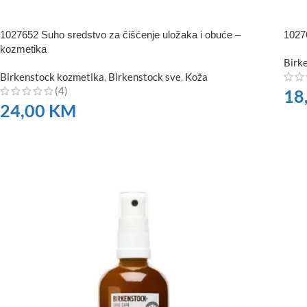
1027652 Suho sredstvo za čišćenje uložaka i obuće –
1027
kozmetika
Birk
Birkenstock kozmetika
,
Birkenstock sve
,
Koža
(4)
18
24,00
KM
NA
NARUČITE