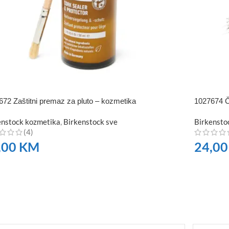
672 Zaštitni premaz za pluto – kozmetika
1027674 Č
enstock kozmetika
,
Birkenstock sve
Birkensto
(4)
,00
KM
24,0
RUČITE
NARUČI