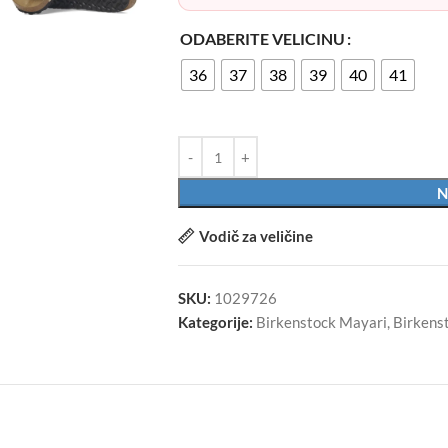
ODABERITE VELICINU
36
37
38
39
40
41
N
Vodič za veličine
SKU:
1029726
Kategorije:
Birkenstock Mayari
,
Birkens