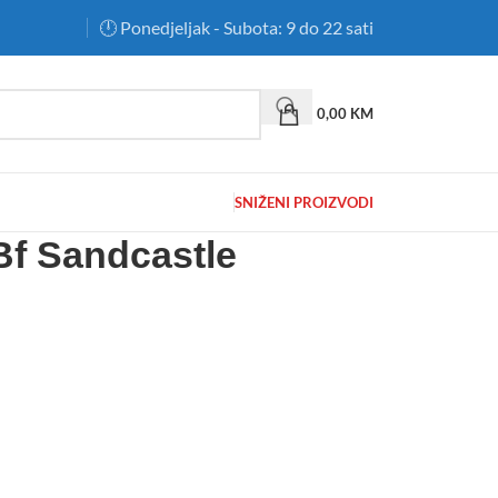
🕛 Ponedjeljak - Subota: 9 do 22 sati
0,00
KM
SNIŽENI PROIZVODI
Bf Sandcastle