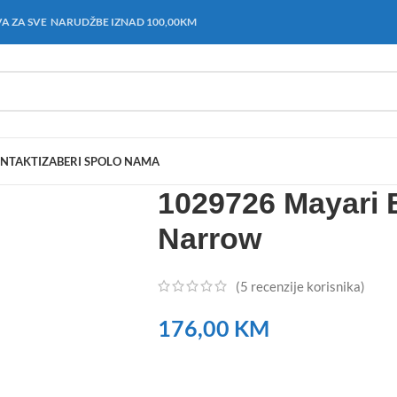
A ZA SVE NARUDŽBE IZNAD 100,00KM
NTAKT
IZABERI SPOL
O NAMA
1029726 Mayari 
Narrow
(
5
recenzije korisnika)
176,00
KM