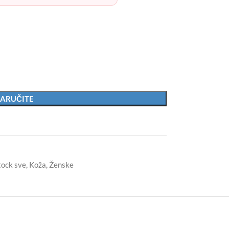
ARUČITE
tock sve
,
Koža
,
Ženske