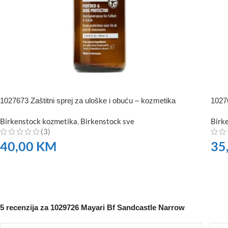
1027673 Zaštitni sprej za uloške i obuću – kozmetika
1027
Birkenstock kozmetika
,
Birkenstock sve
Birk
(3)
40,00
KM
35
NARUČITE
NA
5 recenzija za
1029726 Mayari Bf Sandcastle Narrow