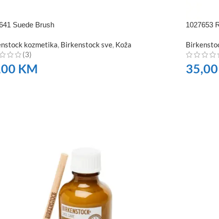
641 Suede Brush
1027653 R
enstock kozmetika
,
Birkenstock sve
,
Koža
Birkensto
(3)
,00
KM
35,0
RUČITE
NARUČI