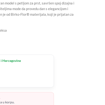
odel s petljom za prst, savršen spoj dizajna i
iteljima mode da provedu dan s elegancijom i
je od Birko-Flor® materijala, koji je prijatan za
teksa
 i Hercegovine
.
ja u korpu.