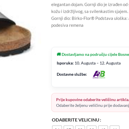
elegantan dojam. Gornji dio je izrađen od
kožu i izdržljivog, sa svilenkastim sjajem
Gornji dio: Birko-Flor® Podstava uloška: 
podesiva remena
🚚 Dostavljamo na području cijele Bosne
Isporuka:
10. Augusta – 12. Augusta
Dostavne službe:
Prije kupovine odaberite veličinu artikla
Odaberite željenu veličinu prije dodavan
ODABERITE VELICINU