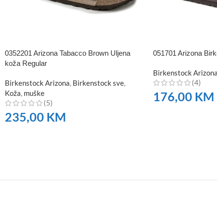
0352201 Arizona Tabacco Brown Uljena
051701 Arizona Birk
koža Regular
Birkenstock Arizon
(4)
Birkenstock Arizona
,
Birkenstock sve
,
Koža
,
muške
176,00
KM
(5)
235,00
KM
NARUČITE
NARUČITE