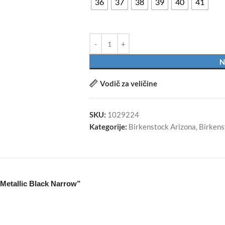
36
37
38
39
40
41
N
Vodič za veličine
SKU:
1029224
Kategorije:
Birkenstock Arizona
,
Birkens
a Metallic Black Narrow”