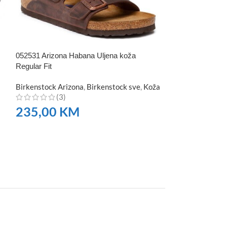
1001135 Arizona
Mink Narrow Fit
052531 Arizona Habana Uljena koža
Birkenstock Ari
(4)
Regular Fit
293,00
K
Birkenstock Arizona
,
Birkenstock sve
,
Koža
(3)
NARUČITE
235,00
KM
NARUČITE