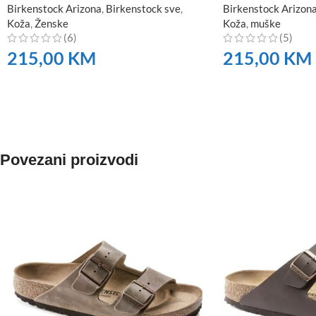
Birkenstock Arizona
,
Birkenstock sve
,
Birkenstock Arizon
Koža
,
Ženske
Koža
,
muške
(6)
(5)
215,00
KM
215,00
KM
NARUČITE
NARUČITE
Povezani proizvodi