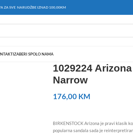
A ZA SVE NARUDŽBE IZNAD 100,00KM
NTAKT
IZABERI SPOL
O NAMA
1029224 Arizona 
Narrow
176,00
KM
BIRKENSTOCK Arizona je pravi klasik koji
popularna sandala sada je reinterpretirana