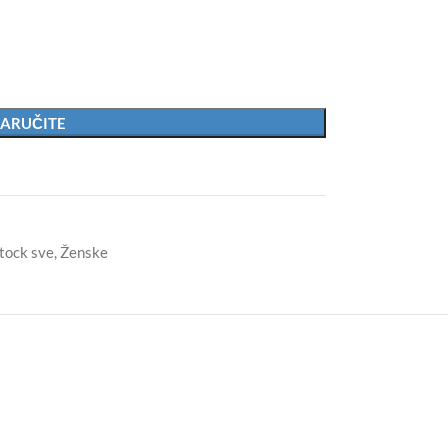
ARUČITE
tock sve
,
Ženske