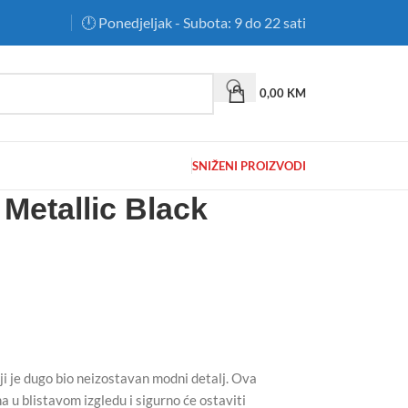
🕛 Ponedjeljak - Subota: 9 do 22 sati
0,00
KM
SNIŽENI PROIZVODI
Metallic Black
 je dugo bio neizostavan modni detalj. Ova
 u blistavom izgledu i sigurno će ostaviti