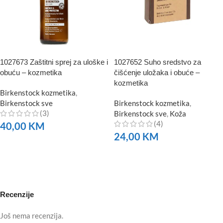
1027673 Zaštitni sprej za uloške i
1027652 Suho sredstvo za
obuću – kozmetika
čišćenje uložaka i obuće –
kozmetika
Birkenstock kozmetika
,
Birkenstock sve
Birkenstock kozmetika
,
(3)
Birkenstock sve
,
Koža
(4)
40,00
KM
24,00
KM
NARUČITE
NARUČITE
Recenzije
Još nema recenzija.