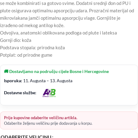
se može kombinirati sa gotovo svime. Dodatni srednji đon od PU i
plute osigurava optimalnu apsorpciju udara. Prozračni materijal od
mikrovlakana jamči optimalnu apsorpciju vlage. Gornjište je
izrađeno od mekog antilop kože.
Odvojiva, anatomski oblikovana podloga od plute i lateksa
Gornji dio: koža
Podstava stopala: prirodna koža
Potplat: od prirodne gume
🚚 Dostavljamo na području cijele Bosne i Hercegovine
Isporuka:
11. Augusta – 13. Augusta
Dostavne službe:
Prije kupovine odaberite veličinu artikla.
Odaberite željenu veličinu prije dodavanja u korpu.
ODABERITE VELICINU