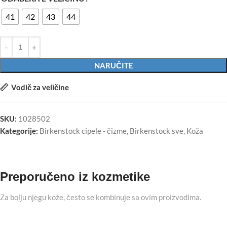
41
42
43
44
NARUČITE
Vodič za veličine
SKU:
1028502
Kategorije:
Birkenstock cipele - čizme
,
Birkenstock sve
,
Koža
Preporučeno iz kozmetike
Za bolju njegu kože, često se kombinuje sa ovim proizvodima.