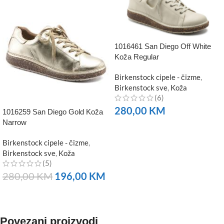
1016461 San Diego Off White
Koža Regular
Birkenstock cipele - čizme
,
Birkenstock sve
,
Koža
(6)
280,00
KM
1016259 San Diego Gold Koža
Narrow
NARUČITE
Birkenstock cipele - čizme
,
Birkenstock sve
,
Koža
(5)
280,00
KM
196,00
KM
NARUČITE
Povezani proizvodi