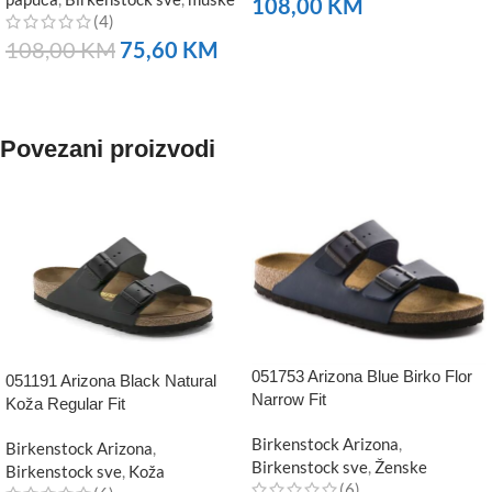
108,00
KM
(4)
NARUČITE
108,00
KM
75,60
KM
NARUČITE
Povezani proizvodi
051753 Arizona Blue Birko Flor
051191 Arizona Black Natural
Narrow Fit
Koža Regular Fit
Birkenstock Arizona
,
Birkenstock Arizona
,
Birkenstock sve
,
Ženske
Birkenstock sve
,
Koža
(6)