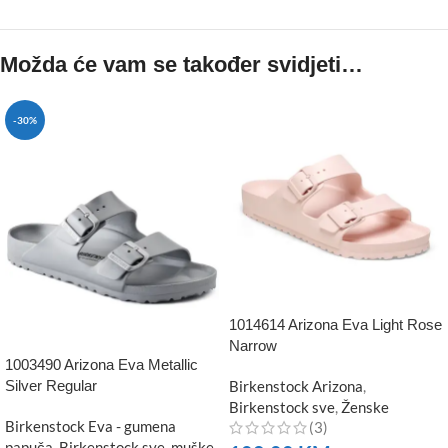
Možda će vam se također svidjeti…
-30%
1014614 Arizona Eva Light Rose
Narrow
1003490 Arizona Eva Metallic
Silver Regular
Birkenstock Arizona
,
Birkenstock sve
,
Ženske
Birkenstock Eva - gumena
(3)
papuča
,
Birkenstock sve
,
muške