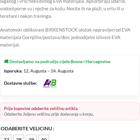
laganog i vrlo fleksibilnog EVA materijala. Apsorbiraju udarce,
vodootporne su i nježne za kožu. Nosite ih na plaži, u vrtu ili u
teretani i nakon treninga.
Anatomski oblikovani BIRKENSTOCK uložak napravljen od EVA
materijala Gornjište/postava/đon: jednodijelni izliveni EVA
materijal.
🚚 Dostavljamo na području cijele Bosne i Hercegovine
Isporuka:
12. Augusta – 14. Augusta
Dostavne službe:
Prije kupovine odaberite veličinu artikla.
Odaberite željenu veličinu prije dodavanja u korpu.
ODABERITE VELICINU
37
38
39
40