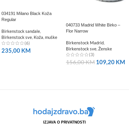
034191 Milano Black Koža
Regular
040733 Madrid White Birko –
Birkenstock sandale
,
Flor Narrow
Birkenstock sve
,
Koža
,
muške
Birkenstock Madrid
,
(6)
Birkenstock sve
,
Ženske
235,00
KM
(3)
NARUČITE
156,00
KM
109,20
KM
NARUČITE
IZJAVA O PRIVATNOSTI