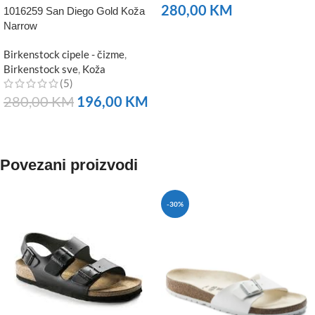
280,00
KM
1016259 San Diego Gold Koža
Narrow
NARUČITE
Birkenstock cipele - čizme
,
Birkenstock sve
,
Koža
(5)
280,00
KM
196,00
KM
NARUČITE
Povezani proizvodi
-30%