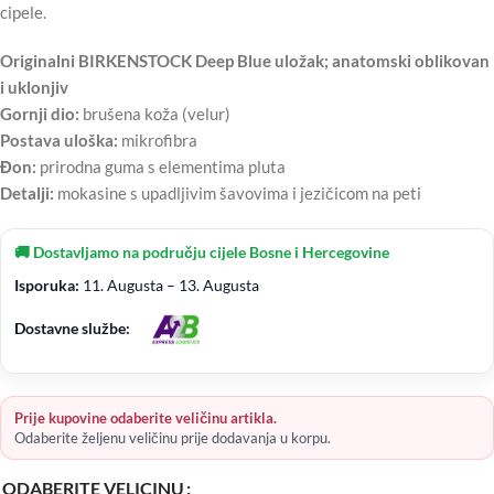
cipele.
Originalni BIRKENSTOCK Deep Blue uložak; anatomski oblikovan
i uklonjiv
Gornji dio:
brušena koža (velur)
Postava uloška:
mikrofibra
Đon:
prirodna guma s elementima pluta
Detalji:
mokasine s upadljivim šavovima i jezičicom na peti
🚚 Dostavljamo na području cijele Bosne i Hercegovine
Isporuka:
11. Augusta – 13. Augusta
Dostavne službe:
Prije kupovine odaberite veličinu artikla.
Odaberite željenu veličinu prije dodavanja u korpu.
ODABERITE VELICINU