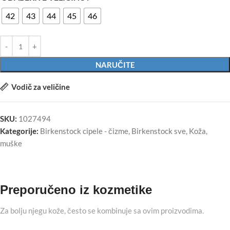
42
43
44
45
46
NARUČITE
Vodič za veličine
SKU:
1027494
Kategorije:
Birkenstock cipele - čizme
,
Birkenstock sve
,
Koža
,
muške
Preporučeno iz kozmetike
Za bolju njegu kože, često se kombinuje sa ovim proizvodima.