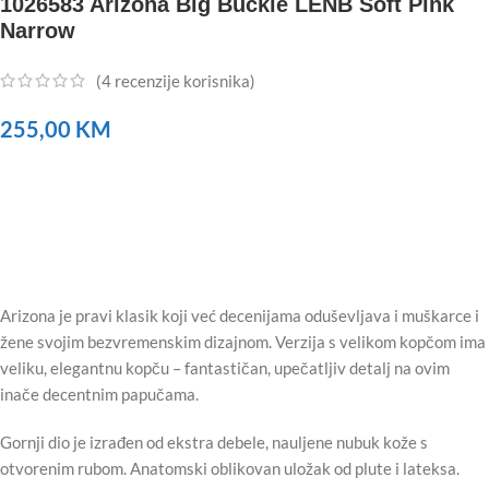
1026583 Arizona Big Buckle LENB Soft Pink
Narrow
(
4
recenzije korisnika)
255,00
KM
Arizona je pravi klasik koji već decenijama oduševljava i muškarce i
žene svojim bezvremenskim dizajnom. Verzija s velikom kopčom ima
veliku, elegantnu kopču – fantastičan, upečatljiv detalj na ovim
inače decentnim papučama.
Gornji dio je izrađen od ekstra debele, nauljene nubuk kože s
otvorenim rubom. Anatomski oblikovan uložak od plute i lateksa.