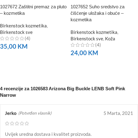
1027672 Zaštitni premaz za pluto
1027652 Suho sredstvo za
– kozmetika
čišćenje uložaka i obuće –
kozmetika
Birkenstock kozmetika
,
Birkenstock sve
Birkenstock kozmetika
,
(4)
Birkenstock sve
,
Koža
(4)
35,00
KM
24,00
KM
NARUČITE
NARUČITE
4 recenzije za
1026583 Arizona Big Buckle LENB Soft Pink
Narrow
Jerko
5 Marta, 2021
(Potvrđen vlasnik)
Uvijek uredna dostava i kvalitet proizvoda.