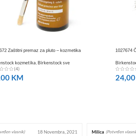
672 Zaštitni premaz za pluto – kozmetika
1027674 Č
enstock kozmetika
,
Birkenstock sve
Birkensto
(4)
,00
KM
24,0
RUČITE
NARUČI
18 Novembra, 2021
Milica
vrđen vlasnik)
(Potvrđen vlasni