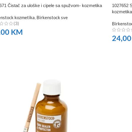
671 Čistač za uloške i cipele sa spužvom- kozmetika
1027652 S
kozmetika
enstock kozmetika
,
Birkenstock sve
(3)
Birkensto
,00
KM
24,0
RUČITE
NARUČI