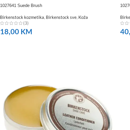
1027641 Suede Brush
1027
Birkenstock kozmetika
,
Birkenstock sve
,
Koža
Birk
(3)
18,00
KM
40
NARUČITE
NA