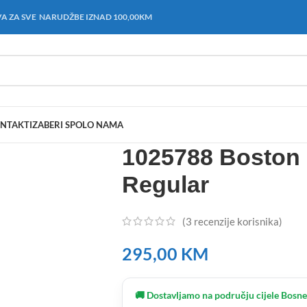
A ZA SVE NARUDŽBE IZNAD 100,00KM
NTAKT
IZABERI SPOL
O NAMA
1025788 Boston 
Regular
(
3
recenzije korisnika)
295,00
KM
🚚 Dostavljamo na području cijele Bosne