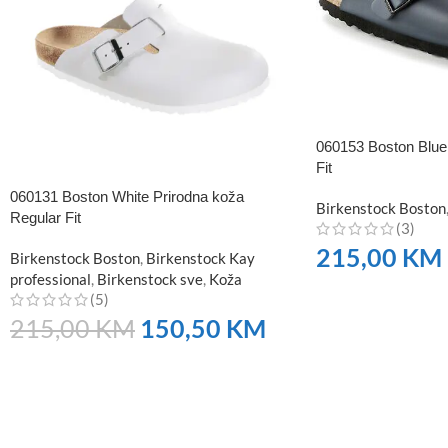
060153 Boston Blue
Fit
060131 Boston White Prirodna koža
Birkenstock Boston
Regular Fit
(3)
215,00
KM
Birkenstock Boston
,
Birkenstock Kay
professional
,
Birkenstock sve
,
Koža
NARUČITE
(5)
215,00
KM
150,50
KM
NARUČITE