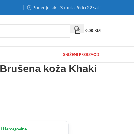
🕛 Ponedjeljak - Subota: 9 do 22 sati
0,00
KM
SNIŽENI PROIZVODI
Brušena koža Khaki
 i Hercegovine