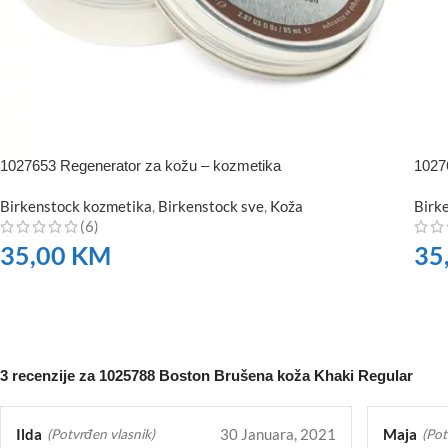
1027653 Regenerator za kožu – kozmetika
1027
Birkenstock kozmetika
,
Birkenstock sve
,
Koža
Birk
(6)
35,00
KM
35
NARUČITE
NA
3 recenzije za
1025788 Boston Brušena koža Khaki Regular
Ilda
30 Januara, 2021
Maja
(Potvrđen vlasnik)
(Pot