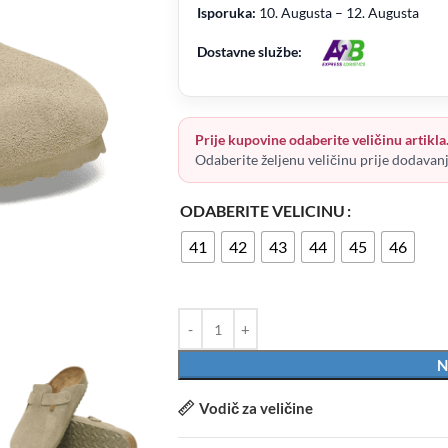
Isporuka:
10. Augusta – 12. Augusta
Dostavne službe:
Prije kupovine odaberite veličinu artikla
Odaberite željenu veličinu prije dodavan
ODABERITE VELICINU
41
42
43
44
45
46
N
Vodič za veličine