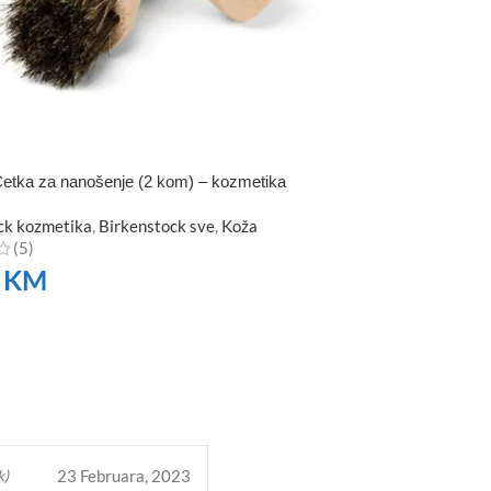
etka za nanošenje (2 kom) – kozmetika
ck kozmetika
,
Birkenstock sve
,
Koža
(5)
0
KM
TE
23 Februara, 2023
k)