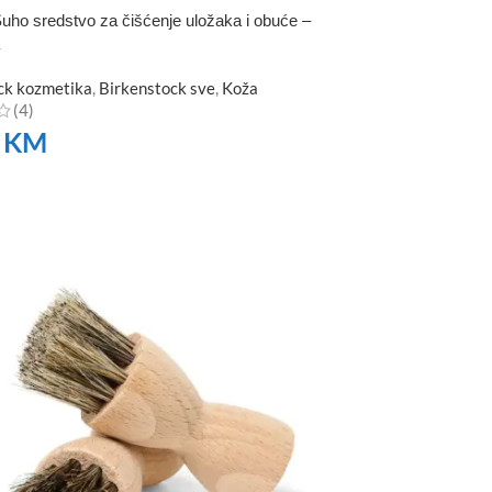
uho sredstvo za čišćenje uložaka i obuće –
ck kozmetika
,
Birkenstock sve
,
Koža
(4)
0
KM
TE