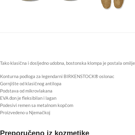
Tako klasična i dosljedno udobna, bostonska klompa je postala omiljeni
Konturna podloga za legendarni BIRKENSTOCK® oslonac
Gornjište od klasičnog antilopa
Podstava od mikrovlakana
EVA đon je fleksibilan i lagan
Podesivi remen sa metalnom kopčom
Proizvedeno u Njemačkoj
Preporučeno iz kozmetike