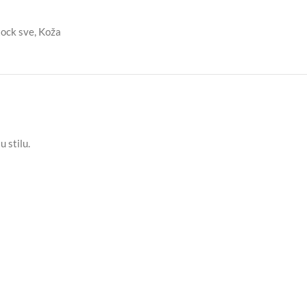
tock sve
,
Koža
 stilu.