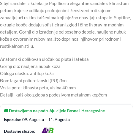
Sibyl sandale iz kolekcije Papillio su elegantne sandale s klinastom
petom, koje se odlikuju profinjenim i ženstvenim dizajnom
zahvaljujući uskim kaiševima koji nježno obavijaju stopalo. Suptilne,
okrugle kopče dodaju sofisticiran izgled i čine ih pravim modnim
detaljem. Gornji dio izrađen je od posebno debele, nauljene nubuk
kože s otvorenim rubovima, što doprinosi njihovom prirodnom i
rustikalnom stilu.
Anatomski oblikovan uložak od pluta i lateksa
Gornji dio: nauljena nubuk koža
Obloga uloška: antilop koža
Đon: lagani poliuretanski (PU) đon
Vrsta pete: klinasta peta, visina 40 mm
Detalji: kaiš oko zgloba s podesivom metalnom kopčom
🚚 Dostavljamo na području cijele Bosne i Hercegovine
Isporuka:
09. Augusta – 11. Augusta
Dostavne službe: