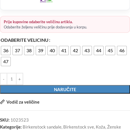
Prije kupovine odaberite veličinu artikla.
Odaberite željenu veličinu prije dodavanja u korpu.
ODABERITE VELICINU
36
37
38
39
40
41
42
43
44
45
46
47
NARUČITE
Vodič za veličine
SKU:
1023523
Kategorije:
Birkenstock sandale
,
Birkenstock sve
,
Koža
,
Ženske