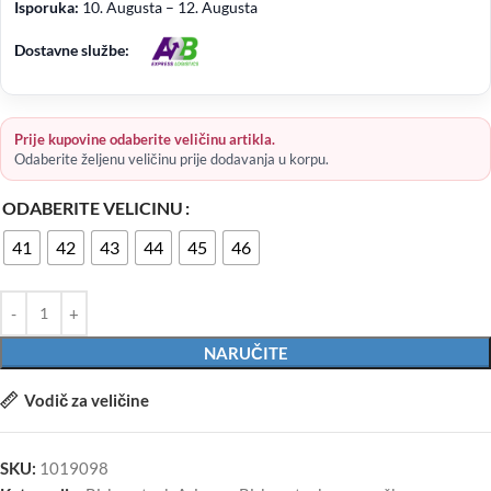
Isporuka:
10. Augusta – 12. Augusta
Dostavne službe:
Prije kupovine odaberite veličinu artikla.
Odaberite željenu veličinu prije dodavanja u korpu.
ODABERITE VELICINU
41
42
43
44
45
46
NARUČITE
Vodič za veličine
SKU:
1019098