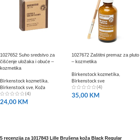
1027652 Suho sredstvo za
1027672 Zaštitni premaz za pluto
čišćenje uložaka i obuće –
– kozmetika
kozmetika
Birkenstock kozmetika
,
Birkenstock kozmetika
,
Birkenstock sve
(4)
Birkenstock sve
,
Koža
(4)
35,00
KM
24,00
KM
NARUČITE
NARUČITE
5 recenzija za
1017843 Lille Brušena koža Black Regular