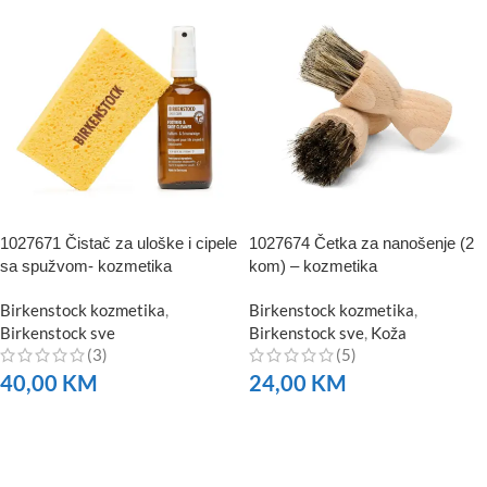
1027671 Čistač za uloške i cipele
1027674 Četka za nanošenje (2
sa spužvom- kozmetika
kom) – kozmetika
Birkenstock kozmetika
,
Birkenstock kozmetika
,
Birkenstock sve
Birkenstock sve
,
Koža
(3)
(5)
40,00
KM
24,00
KM
NARUČITE
NARUČITE