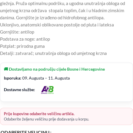
gležnja. Pruža optimalnu podršku, a ugodna unutrašnja obloga od
umjetnog krzna održava stopala toplim, čak i u hladnim zimskim
danima. Gornjište je izrađeno od hidrofobnog antilopa.
Uklonjivo, anatomski oblikovano postolje od pluta i lateksa
Gornjište: antilop
Podstava za noge: antilop
Potplat: prirodna guma
Detalji: zatvarač; unutrašnja obloga od umjetnog krzna
🚚 Dostavljamo na području cijele Bosne i Hercegovine
Isporuka:
09. Augusta – 11. Augusta
Dostavne službe:
Prije kupovine odaberite veličinu artikla.
Odaberite željenu veličinu prije dodavanja u korpu.
ODABERITE VELICINU