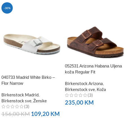
-30%
052531 Arizona Habana Uljena
koža Regular Fit
040733 Madrid White Birko –
Flor Narrow
Birkenstock Arizona
,
Birkenstock sve
,
Koža
Birkenstock Madrid
,
(3)
Birkenstock sve
,
Ženske
235,00
KM
(3)
NARUČITE
156,00
KM
109,20
KM
NARUČITE