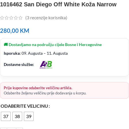
1016462 San Diego Off White Koža Narrow
(
3
recenzije korisnika)
280,00
KM
🚚 Dostavljamo na području cijele Bosne i Hercegovine
Isporuka:
09. Augusta – 11. Augusta
Dostavne službe:
Prije kupovine odaberite veličinu artikla.
Odaberite željenu veličinu prije dodavanja u korpu.
ODABERITE VELICINU
37
38
39