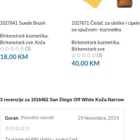
1027641 Suede Brush
1027671 Čistač za uloške i cipele
sa spužvom- kozmetika
Birkenstock kozmetika
,
Birkenstock sve
,
Koža
Birkenstock kozmetika
,
(3)
Birkenstock sve
(3)
18,00
KM
40,00
KM
NARUČITE
NARUČITE
3 recenzije za
1016462 San Diego Off White Koža Narrow
Goran
29 Novembra, 2019
(Potvrđen vlasnik)
Za manje od 48h stiglo – svaka čast.