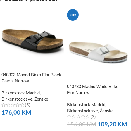
-30%
040303 Madrid Birko Flor Black
Patent Narrow
040733 Madrid White Birko –
Birkenstock Madrid
,
Flor Narrow
Birkenstock sve
,
Ženske
Birkenstock Madrid
,
(5)
Birkenstock sve
,
Ženske
176,00
KM
(3)
NARUČITE
156,00
KM
109,20
KM