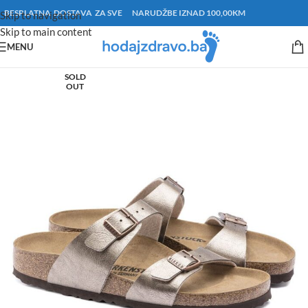
BESPLATNA DOSTAVA ZA SVE NARUDŽBE IZNAD 100,00KM
Skip to navigation
Skip to main content
MENU
SOLD
OUT