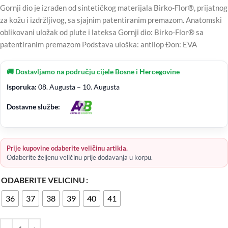
Gornji dio je izrađen od sintetičkog materijala Birko-Flor®, prijatnog
za kožu i izdržljivog, sa sjajnim patentiranim premazom. Anatomski
oblikovani uložak od plute i lateksa Gornji dio: Birko-Flor® sa
patentiranim premazom Podstava uloška: antilop Đon: EVA
🚚 Dostavljamo na području cijele Bosne i Hercegovine
Isporuka:
08. Augusta – 10. Augusta
Dostavne službe:
Prije kupovine odaberite veličinu artikla.
Odaberite željenu veličinu prije dodavanja u korpu.
ODABERITE VELICINU
36
37
38
39
40
41