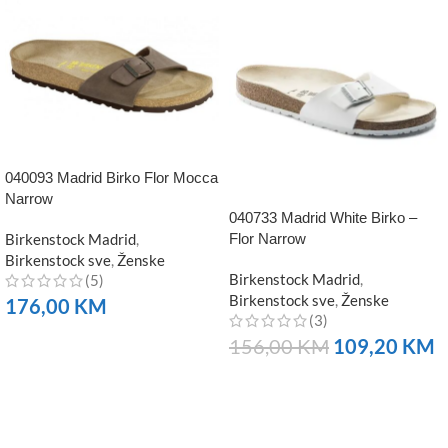
040093 Madrid Birko Flor Mocca
Narrow
040733 Madrid White Birko –
Birkenstock Madrid
,
Flor Narrow
Birkenstock sve
,
Ženske
Birkenstock Madrid
,
(5)
Birkenstock sve
,
Ženske
176,00
KM
(3)
NARUČITE
156,00
KM
109,20
KM
NARUČITE