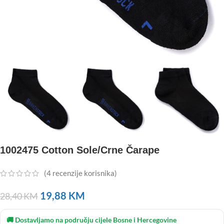
1002475 Cotton Sole/Crne Čarape
(
4
recenzije korisnika)
19,88
KM
28,40
KM
🚚 Dostavljamo na području cijele Bosne i Hercegovine