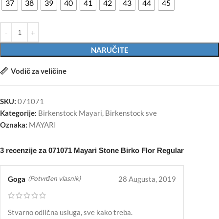
37
38
39
40
41
42
43
44
45
NARUČITE
Vodič za veličine
SKU:
071071
Kategorije:
Birkenstock Mayari
,
Birkenstock sve
Oznaka:
MAYARI
3 recenzije za
071071 Mayari Stone Birko Flor Regular
Goga
28 Augusta, 2019
(Potvrđen vlasnik)
Stvarno odlična usluga, sve kako treba.