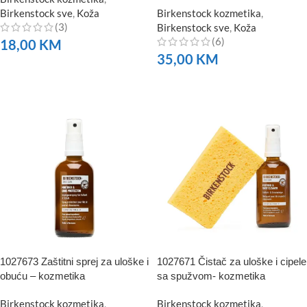
Birkenstock sve
,
Koža
Birkenstock kozmetika
,
(3)
Birkenstock sve
,
Koža
(6)
18,00
KM
35,00
KM
NARUČITE
NARUČITE
1027673 Zaštitni sprej za uloške i
1027671 Čistač za uloške i cipele
obuću – kozmetika
sa spužvom- kozmetika
Birkenstock kozmetika
,
Birkenstock kozmetika
,