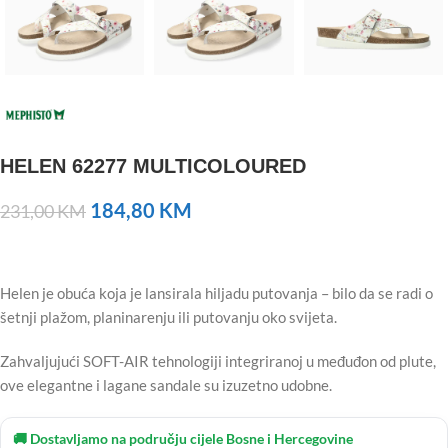
HELEN 62277 MULTICOLOURED
184,80
KM
231,00
KM
Helen je obuća koja je lansirala hiljadu putovanja – bilo da se radi o
šetnji plažom, planinarenju ili putovanju oko svijeta.
Zahvaljujući SOFT-AIR tehnologiji integriranoj u međuđon od plute,
ove elegantne i lagane sandale su izuzetno udobne.
🚚 Dostavljamo na području cijele Bosne i Hercegovine