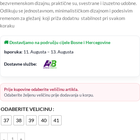
bezvremenskom dizajnu, praktične su, svestrane i izuzetno udobne.
Odlikuju se jednostavnom, minimalističkom dizajnom i podesivim
remenom za gležanj koji priža dodatnu stabilnost pri svakom
koraku
🚚 Dostavljamo na području cijele Bosne i Hercegovine
Isporuka:
11. Augusta – 13. Augusta
Dostavne službe:
Prije kupovine odaberite veličinu artikla.
Odaberite željenu veličinu prije dodavanja u korpu.
ODABERITE VELICINU
37
38
39
40
41