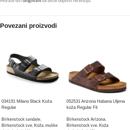
Morate biti
ulogovani
da biste objavili recenziju.
Povezani proizvodi
034191 Milano Black Koža
052531 Arizona Habana Uljena
Regular
koža Regular Fit
Birkenstock sandale
,
Birkenstock Arizona
,
Birkenstock sve
,
Koža
,
muške
Birkenstock sve
,
Koža