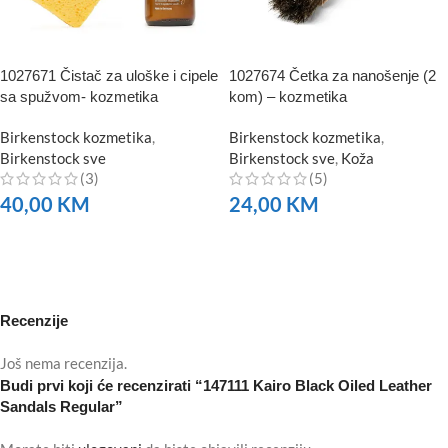
1027671 Čistač za uloške i cipele
1027674 Četka za nanošenje (2
sa spužvom- kozmetika
kom) – kozmetika
Birkenstock kozmetika
,
Birkenstock kozmetika
,
Birkenstock sve
Birkenstock sve
,
Koža
(3)
(5)
40,00
KM
24,00
KM
NARUČITE
NARUČITE
Recenzije
Još nema recenzija.
Budi prvi koji će recenzirati “147111 Kairo Black Oiled Leather
Sandals Regular”