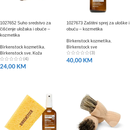
1027652 Suho sredstvo za
1027673 Zaštitni sprej za uloške i
čišćenje uložaka i obuće –
obuću – kozmetika
kozmetika
Birkenstock kozmetika
,
Birkenstock kozmetika
,
Birkenstock sve
(3)
Birkenstock sve
,
Koža
(4)
40,00
KM
24,00
KM
NARUČITE
NARUČITE