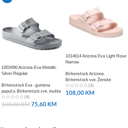
1014614 Arizona Eva Light Rose
Narrow
1003490 Arizona Eva Metallic
Silver Regular
Birkenstock Arizona
,
Birkenstock sve
,
Ženske
Birkenstock Eva - gumena
(3)
papuča
,
Birkenstock sve
,
muške
108,00
KM
(4)
NARUČITE
108,00
KM
75,60
KM
NARUČITE