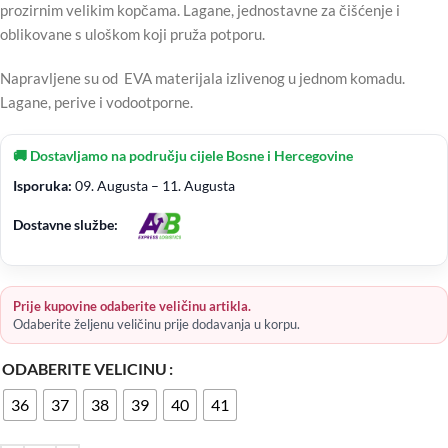
prozirnim velikim kopčama. Lagane, jednostavne za čišćenje i
oblikovane s uloškom koji pruža potporu.
Napravljene su od EVA materijala izlivenog u jednom komadu.
Lagane, perive i vodootporne.
🚚 Dostavljamo na području cijele Bosne i Hercegovine
Isporuka:
09. Augusta – 11. Augusta
Dostavne službe:
Prije kupovine odaberite veličinu artikla.
Odaberite željenu veličinu prije dodavanja u korpu.
ODABERITE VELICINU
36
37
38
39
40
41