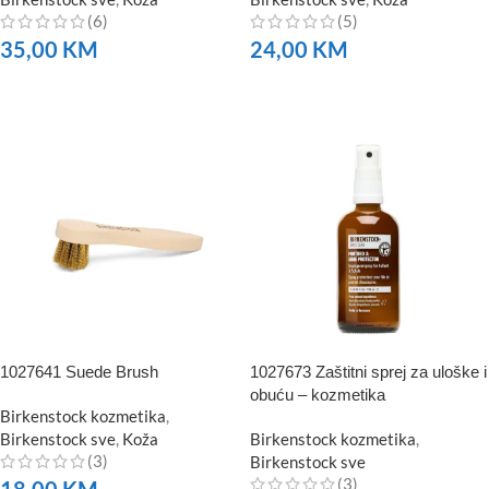
(6)
(5)
35,00
KM
24,00
KM
NARUČITE
NARUČITE
1027641 Suede Brush
1027673 Zaštitni sprej za uloške i
obuću – kozmetika
Birkenstock kozmetika
,
Birkenstock sve
,
Koža
Birkenstock kozmetika
,
(3)
Birkenstock sve
(3)
18,00
KM