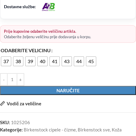
Dostavne službe:
Prije kupovine odaberite veličinu artikla.
Odaberite željenu veličinu prije dodavanja u korpu.
ODABERITE VELICINU
37
38
39
40
41
43
44
45
NARUČITE
Vodič za veličine
SKU:
1025206
Kategorije:
Birkenstock cipele - čizme
,
Birkenstock sve
,
Koža