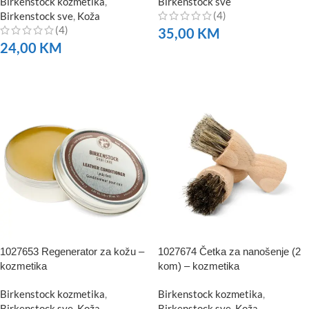
Birkenstock kozmetika
,
Birkenstock sve
(4)
Birkenstock sve
,
Koža
(4)
35,00
KM
24,00
KM
NARUČITE
NARUČITE
1027653 Regenerator za kožu –
1027674 Četka za nanošenje (2
kozmetika
kom) – kozmetika
Birkenstock kozmetika
,
Birkenstock kozmetika
,
Birkenstock sve
,
Koža
Birkenstock sve
,
Koža