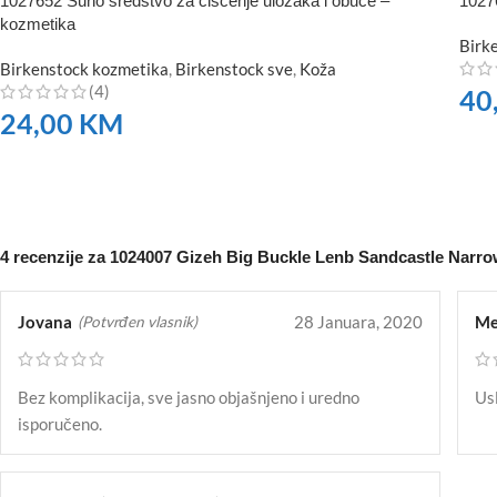
1027652 Suho sredstvo za čišćenje uložaka i obuće –
10276
kozmetika
Birk
Birkenstock kozmetika
,
Birkenstock sve
,
Koža
(4)
40
24,00
KM
NA
NARUČITE
4 recenzije za
1024007 Gizeh Big Buckle Lenb Sandcastle Narr
Jovana
28 Januara, 2020
Me
(Potvrđen vlasnik)
Bez komplikacija, sve jasno objašnjeno i uredno
Usl
isporučeno.