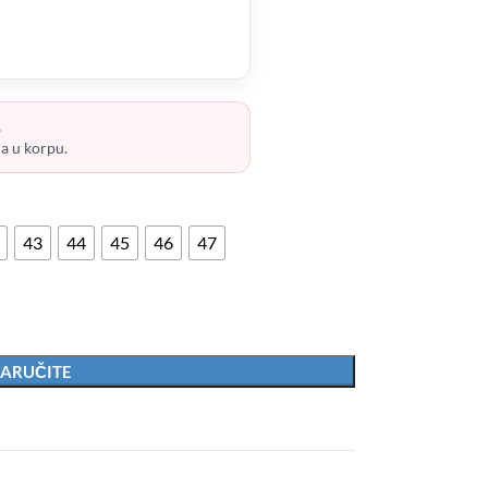
.
ja u korpu.
43
44
45
46
47
ARUČITE