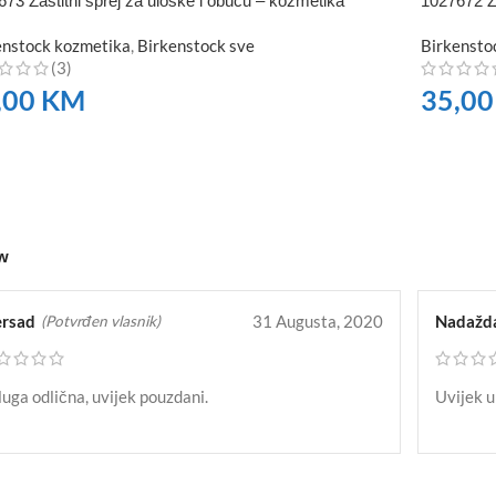
73 Zaštitni sprej za uloške i obuću – kozmetika
1027672 Z
enstock kozmetika
,
Birkenstock sve
Birkensto
(3)
,00
KM
35,0
RUČITE
NARUČI
ow
rsad
31 Augusta, 2020
Nadažd
(Potvrđen vlasnik)
uga odlična, uvijek pouzdani.
Uvijek u