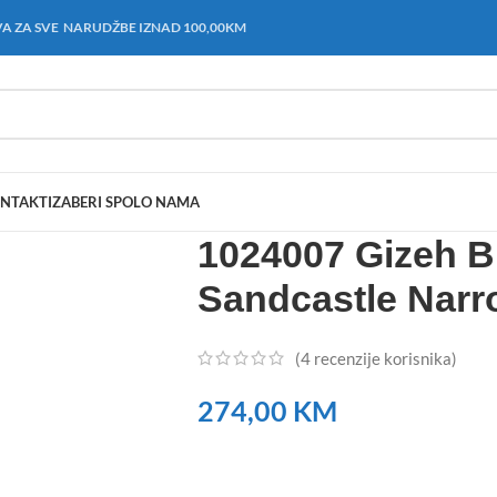
A ZA SVE NARUDŽBE IZNAD 100,00KM
NTAKT
IZABERI SPOL
O NAMA
1024007 Gizeh B
Sandcastle Narr
(
4
recenzije korisnika)
274,00
KM