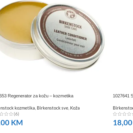
653 Regenerator za kožu – kozmetika
1027641 
enstock kozmetika
,
Birkenstock sve
,
Koža
Birkensto
(6)
,00
KM
18,0