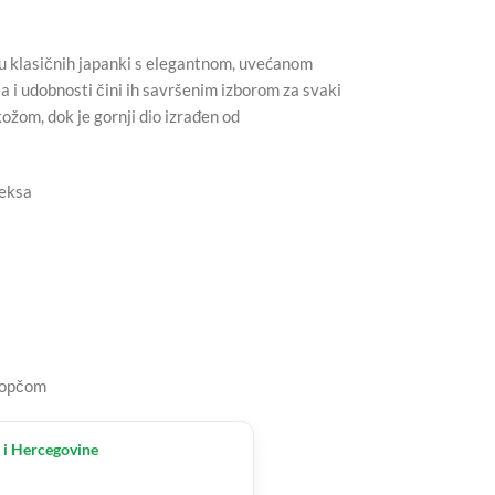
u klasičnih japanki s elegantnom, uvećanom
 i udobnosti čini ih savršenim izborom za svaki
žom, dok je gornji dio izrađen od
teksa
kopčom
 i Hercegovine