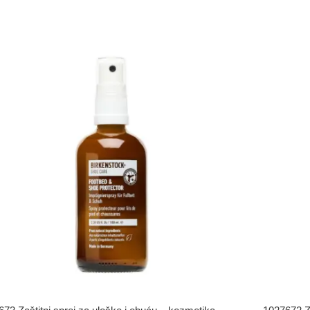
RUČITE
NARUČI