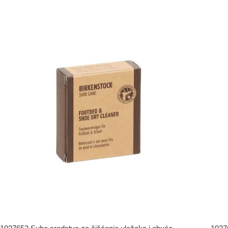
NARUČITE
NA