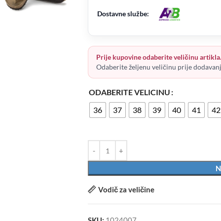
Dostavne službe:
Prije kupovine odaberite veličinu artikla
Odaberite željenu veličinu prije dodavan
ODABERITE VELICINU
36
37
38
39
40
41
42
N
Vodič za veličine
SKU:
1024007