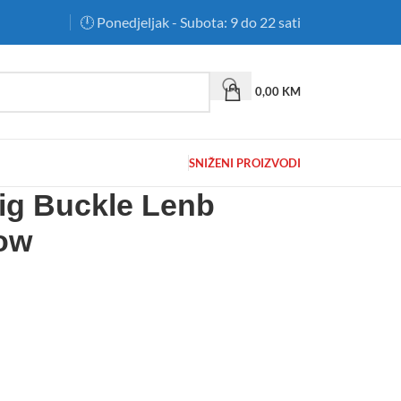
🕛 Ponedjeljak - Subota: 9 do 22 sati
0,00
KM
SNIŽENI PROIZVODI
ig Buckle Lenb
ow