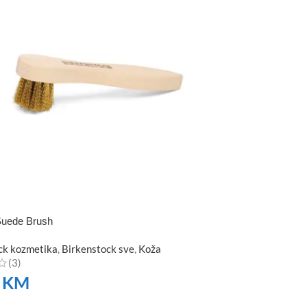
Suede Brush
ck kozmetika
,
Birkenstock sve
,
Koža
(3)
0
KM