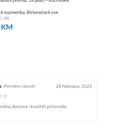
aštitni premaz za pluto – kozmetika
ck kozmetika
,
Birkenstock sve
(4)
0
KM
TE
a
28 Februara, 2022
(Potvrđen vlasnik)
redna dostava i kvalitet proizvoda.