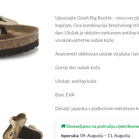
Upoznajte Gizeh Big Buckle – novu verzij
kopčom. Ova kombinacija ženstvenog stila
dan. Uložak je obložen mekanom antilop ko
visokokvalitetne nubuk kože.
Anatomski oblikovan uložak od pluta i la
Gornji dio: nubuk koža
Uložak: antilop koža
Đon: EVA
Detalji: japanka s podesivom metalnom 
🚚 Dostavljamo na području cijele Bosne
Isporuka:
09. Augusta – 11. Augusta