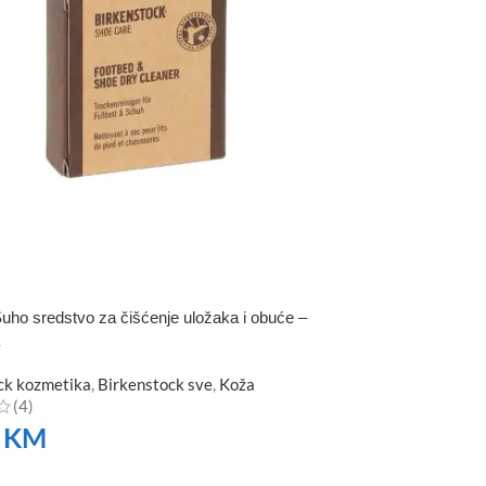
uho sredstvo za čišćenje uložaka i obuće –
ck kozmetika
,
Birkenstock sve
,
Koža
(4)
0
KM
TE