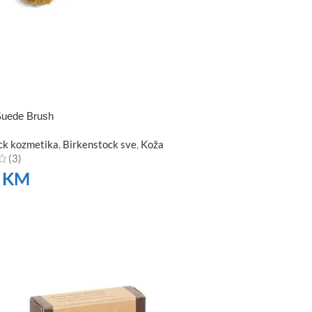
Suede Brush
ck kozmetika
,
Birkenstock sve
,
Koža
(3)
0
KM
TE