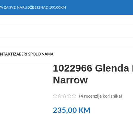
A ZA SVE NARUDŽBE IZNAD 100,00KM
NTAKT
IZABERI SPOL
O NAMA
1022966 Glenda
Narrow
(
4
recenzije korisnika)
235,00
KM