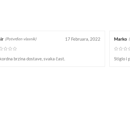
ir
17 Februara, 2022
Marko
(Potvrđen vlasnik)
kordna brzina dostave, svaka čast.
Stiglo i 