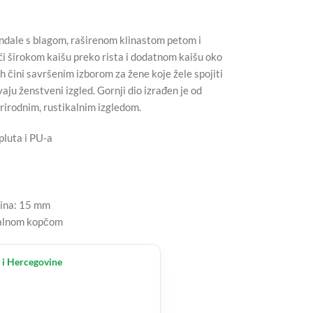
andale s blagom, raširenom klinastom petom i
i širokom kaišu preko rista i dodatnom kaišu oko
ih čini savršenim izborom za žene koje žele spojiti
ju ženstveni izgled. Gornji dio izrađen je od
rirodnim, rustikalnim izgledom.
pluta i PU-a
sina: 15 mm
talnom kopčom
 i Hercegovine