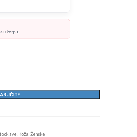
.
ja u korpu.
ARUČITE
tock sve
,
Koža
,
Ženske