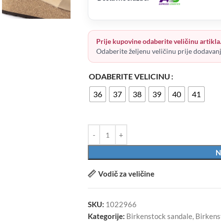
Prije kupovine odaberite veličinu artikla
Odaberite željenu veličinu prije dodavan
ODABERITE VELICINU
36
37
38
39
40
41
N
Vodič za veličine
SKU:
1022966
Kategorije:
Birkenstock sandale
,
Birkens