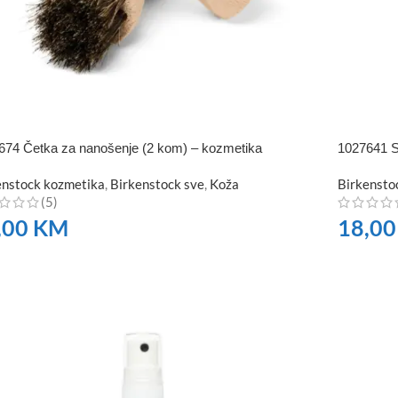
674 Četka za nanošenje (2 kom) – kozmetika
1027641 
enstock kozmetika
,
Birkenstock sve
,
Koža
Birkensto
(5)
,00
KM
18,0
RUČITE
NARUČI