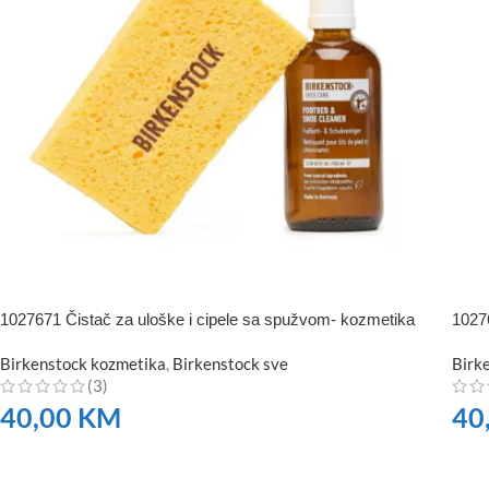
1027671 Čistač za uloške i cipele sa spužvom- kozmetika
10276
Birkenstock kozmetika
,
Birkenstock sve
Birk
(3)
40,00
KM
40
NARUČITE
NA