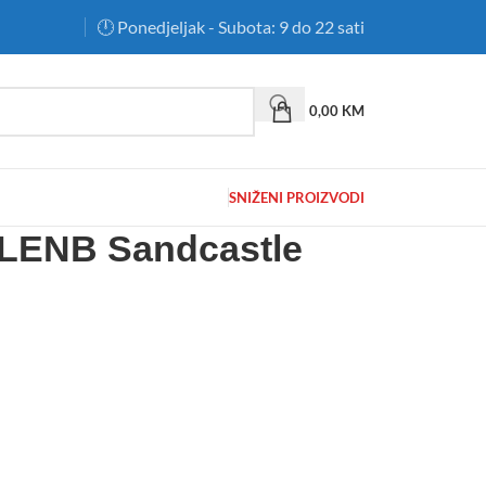
🕛 Ponedjeljak - Subota: 9 do 22 sati
0,00
KM
SNIŽENI PROIZVODI
 LENB Sandcastle