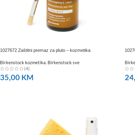
1027672 Zaštitni premaz za pluto – kozmetika
1027
Birkenstock kozmetika
,
Birkenstock sve
Birk
(4)
35,00
KM
24
NARUČITE
NA