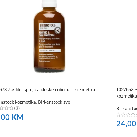
73 Zaštitni sprej za uloške i obuću – kozmetika
1027652 S
kozmetika
enstock kozmetika
,
Birkenstock sve
(3)
Birkensto
,00
KM
24,0
RUČITE
NARUČI