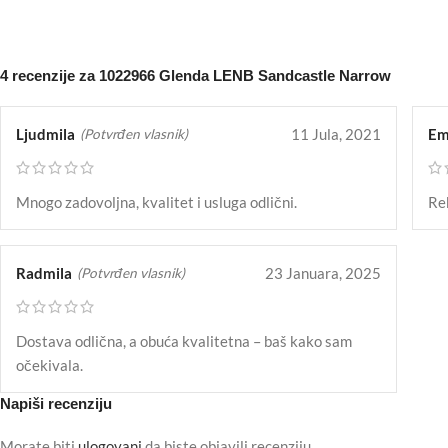
4 recenzije za
1022966 Glenda LENB Sandcastle Narrow
Ljudmila
11 Jula, 2021
Em
(Potvrđen vlasnik)
Mnogo zadovoljna, kvalitet i usluga odlični.
Re
Radmila
23 Januara, 2025
(Potvrđen vlasnik)
Dostava odlična, a obuća kvalitetna – baš kako sam
očekivala.
Napiši recenziju
Morate biti
ulogovani
da biste objavili recenziju.