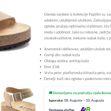
Glenda sandale iz kolekcije Papillio su s
udobnim, udubljenim uloškom. Zahvaljujuć
zgloba, pružaju optimalnu stabilnost, što 
modu i udobnost. Iako su robusne, zadržava
visokokvalitetne, mekane nubuk kože, s p
Anatomski oblikovan, udubljen uložak od 
Gornji dio: nubuk koža
Obloga uloška: antilop koža
Đon: EVA
Vrsta pete: platformska klinasta peta, vi
Detalji: kaiš oko zgloba s podesivom me
🚚 Dostavljamo na području cijele Bosne
Isporuka:
08. Augusta – 10. Augusta
Dostavne službe: