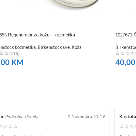
653 Regenerator za kožu – kozmetika
1027671 Č
enstock kozmetika
,
Birkenstock sve
,
Koža
Birkensto
(6)
,00
KM
40,0
RUČITE
NARUČI
ir
1 Novembra, 2019
Kristofo
(Potvrđen vlasnik)