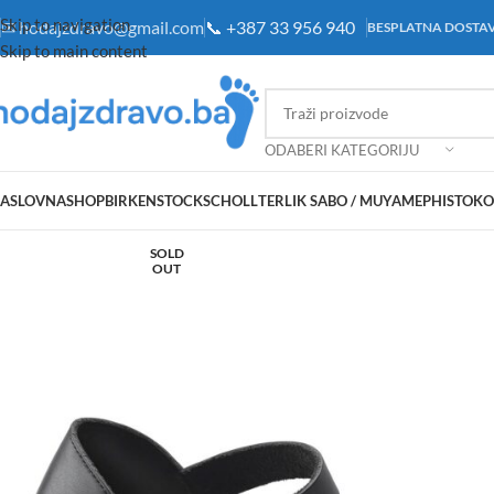
Skip to navigation
✉
hodajzdravo@gmail.com
📞
+387 33 956 940
BESPLATNA DOSTAV
Skip to main content
ODABERI KATEGORIJU
ASLOVNA
SHOP
BIRKENSTOCK
SCHOLL
TERLIK SABO / MUYA
MEPHISTO
KO
SOLD
OUT