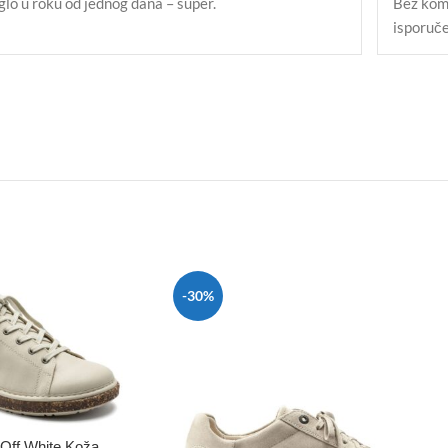
glo u roku od jednog dana – super.
Bez komp
isporuče
-30%
Off White Koža