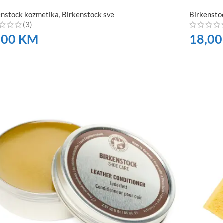
enstock kozmetika
,
Birkenstock sve
Birkensto
(3)
,00
KM
18,0
RUČITE
NARUČI