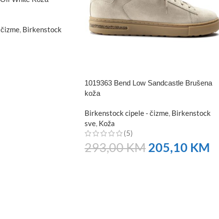
 čizme
,
Birkenstock
1019363 Bend Low Sandcastle Brušena
koža
Birkenstock cipele - čizme
,
Birkenstock
sve
,
Koža
(5)
293,00
KM
205,10
KM
NARUČITE