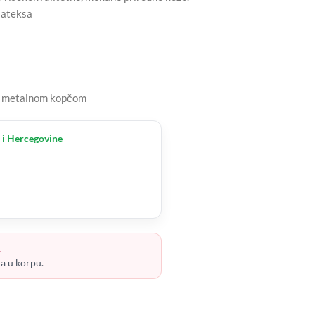
lateksa
om metalnom kopčom
 i Hercegovine
.
ja u korpu.