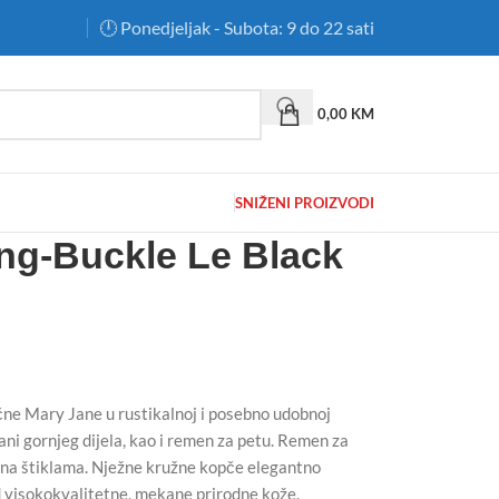
🕛 Ponedjeljak - Subota: 9 do 22 sati
0,00
KM
SNIŽENI PROIZVODI
ng-Buckle Le Black
ične Mary Jane u rustikalnoj i posebno udobnoj
rani gornjeg dijela, kao i remen za petu. Remen za
 na štiklama. Nježne kružne kopče elegantno
d visokokvalitetne, mekane prirodne kože.