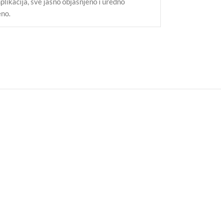
likacija, sve jasno objašnjeno i uredno
no.