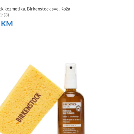
ck kozmetika
,
Birkenstock sve
,
Koža
(3)
0
KM
TE