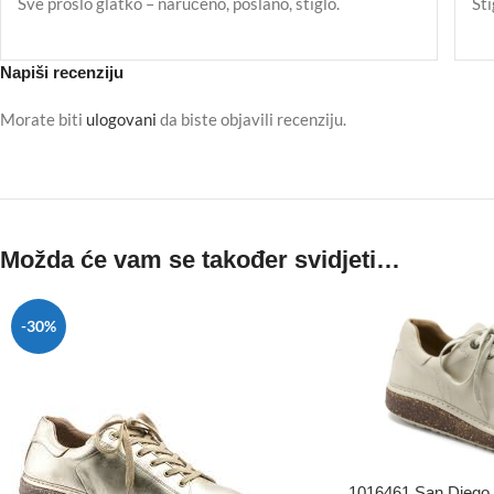
Sve prošlo glatko – naručeno, poslano, stiglo.
Sti
Napiši recenziju
Morate biti
ulogovani
da biste objavili recenziju.
Možda će vam se također svidjeti…
-30%
1016461 San Diego 