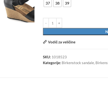
37
38
39
N
Vodič za veličine
SKU:
1018523
Kategorije:
Birkenstock sandale
,
Birkens