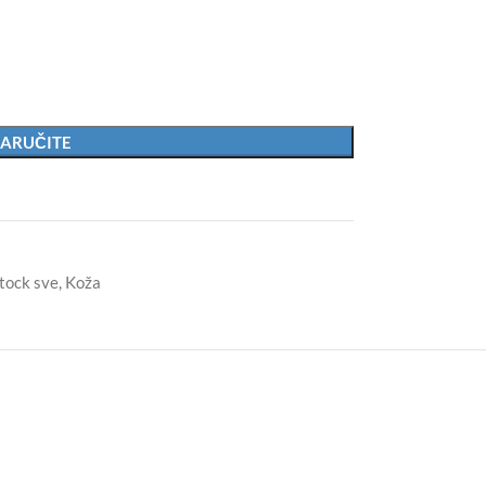
ARUČITE
tock sve
,
Koža