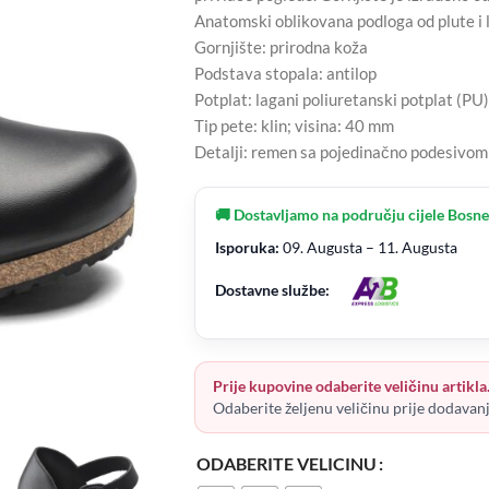
Anatomski oblikovana podloga od plute i 
Gornjište: prirodna koža
Podstava stopala: antilop
Potplat: lagani poliuretanski potplat (PU)
Tip pete: klin; visina: 40 mm
Detalji: remen sa pojedinačno podesiv
🚚 Dostavljamo na području cijele Bosne
Isporuka:
09. Augusta – 11. Augusta
Dostavne službe:
Prije kupovine odaberite veličinu artikla
Odaberite željenu veličinu prije dodavan
ODABERITE VELICINU