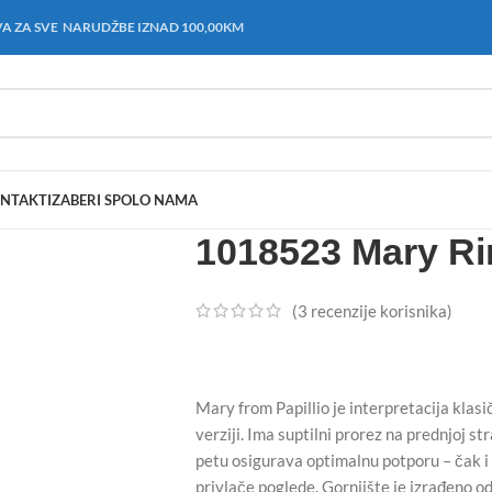
A ZA SVE NARUDŽBE IZNAD 100,00KM
NTAKT
IZABERI SPOL
O NAMA
1018523 Mary Ri
(
3
recenzije korisnika)
Mary from Papillio je interpretacija klas
verziji. Ima suptilni prorez na prednjoj st
petu osigurava optimalnu potporu – čak i
privlače poglede. Gornjište je izrađeno o