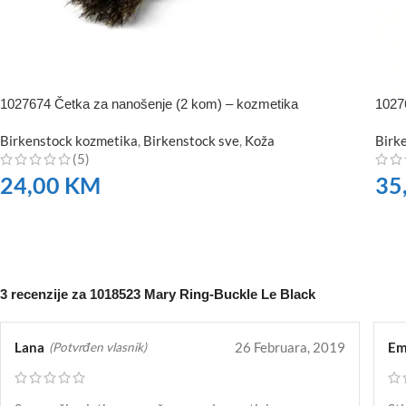
1027674 Četka za nanošenje (2 kom) – kozmetika
1027
Birkenstock kozmetika
,
Birkenstock sve
,
Koža
Birk
(5)
24,00
KM
35
NARUČITE
NA
3 recenzije za
1018523 Mary Ring-Buckle Le Black
Lana
26 Februara, 2019
Em
(Potvrđen vlasnik)