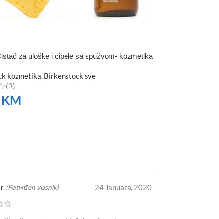
istač za uloške i cipele sa spužvom- kozmetika
ck kozmetika
,
Birkenstock sve
(3)
0
KM
TE
r
24 Januara, 2020
(Potvrđen vlasnik)