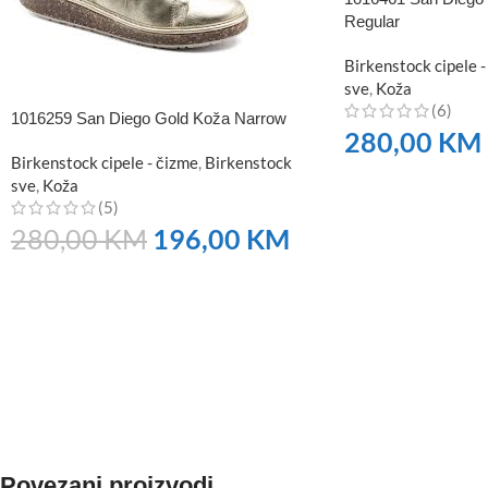
Regular
Birkenstock cipele -
sve
,
Koža
(6)
1016259 San Diego Gold Koža Narrow
280,00
KM
Birkenstock cipele - čizme
,
Birkenstock
NARUČITE
sve
,
Koža
(5)
280,00
KM
196,00
KM
NARUČITE
Povezani proizvodi