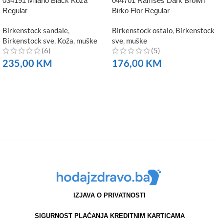
034191 Milano Black Koža
044701 Ramses Dark Brown
Regular
Birko Flor Regular
Birkenstock sandale
,
Birkenstock ostalo
,
Birkenstock
Birkenstock sve
,
Koža
,
muške
sve
,
muške
(6)
(5)
235,00
KM
176,00
KM
NARUČITE
NARUČITE
IZJAVA O PRIVATNOSTI
SIGURNOST PLAĆANJA KREDITNIM KARTICAMA