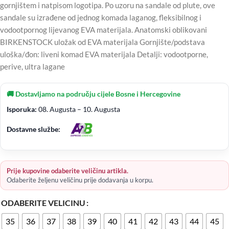
gornjištem i natpisom logotipa. Po uzoru na sandale od plute, ove
sandale su izrađene od jednog komada laganog, fleksibilnog i
vodootpornog lijevanog EVA materijala. Anatomski oblikovani
BIRKENSTOCK uložak od EVA materijala Gornjište/podstava
uloška/đon: liveni komad EVA materijala Detalji: vodootporne,
perive, ultra lagane
🚚 Dostavljamo na području cijele Bosne i Hercegovine
Isporuka:
08. Augusta – 10. Augusta
Dostavne službe:
Prije kupovine odaberite veličinu artikla.
Odaberite željenu veličinu prije dodavanja u korpu.
ODABERITE VELICINU
35
36
37
38
39
40
41
42
43
44
45