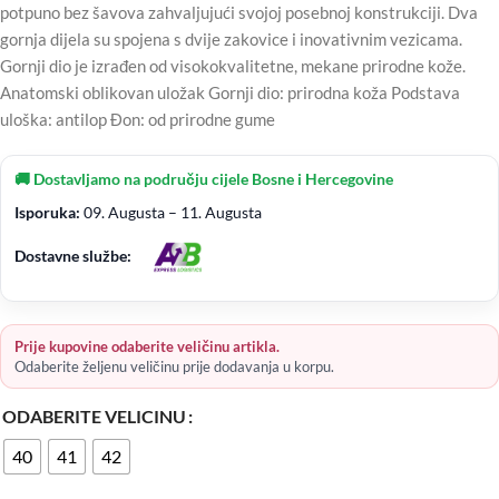
potpuno bez šavova zahvaljujući svojoj posebnoj konstrukciji. Dva
gornja dijela su spojena s dvije zakovice i inovativnim vezicama.
Gornji dio je izrađen od visokokvalitetne, mekane prirodne kože.
Anatomski oblikovan uložak Gornji dio: prirodna koža Podstava
uloška: antilop Đon: od prirodne gume
🚚 Dostavljamo na području cijele Bosne i Hercegovine
Isporuka:
09. Augusta – 11. Augusta
Dostavne službe:
Prije kupovine odaberite veličinu artikla.
Odaberite željenu veličinu prije dodavanja u korpu.
ODABERITE VELICINU
40
41
42