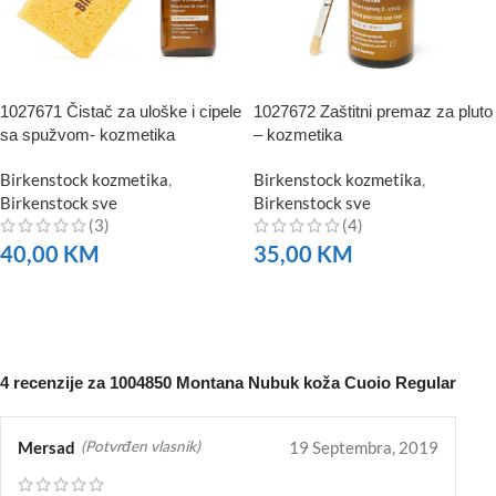
1027671 Čistač za uloške i cipele
1027672 Zaštitni premaz za pluto
sa spužvom- kozmetika
– kozmetika
Birkenstock kozmetika
,
Birkenstock kozmetika
,
Birkenstock sve
Birkenstock sve
(3)
(4)
40,00
KM
35,00
KM
NARUČITE
NARUČITE
4 recenzije za
1004850 Montana Nubuk koža Cuoio Regular
Mersad
19 Septembra, 2019
(Potvrđen vlasnik)