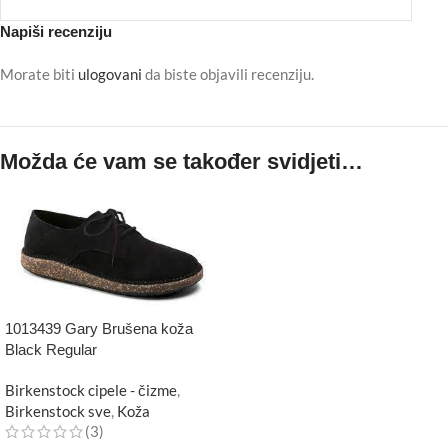
Napiši recenziju
Morate biti
ulogovani
da biste objavili recenziju.
Možda će vam se također svidjeti…
1013439 Gary Brušena koža
Black Regular
Birkenstock cipele - čizme
,
Birkenstock sve
,
Koža
(3)