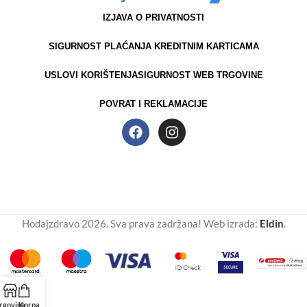
IZJAVA O PRIVATNOSTI
SIGURNOST PLAĆANJA KREDITNIM KARTICAMA
USLOVI KORIŠTENJA
SIGURNOST WEB TRGOVINE
POVRAT I REKLAMACIJE
Hodajzdravo 2026. Sva prava zadržana! Web izrada:
Eldin
.
rgovina
Korpa