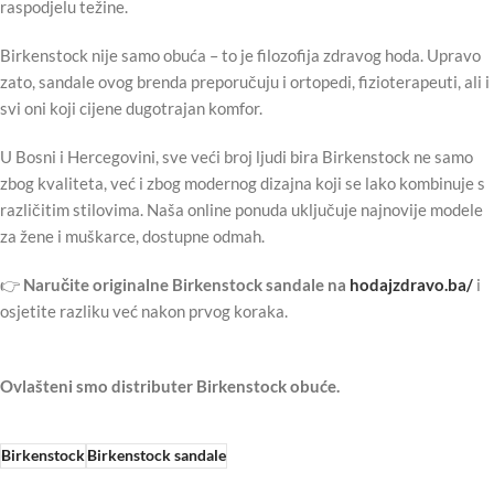
raspodjelu težine.
Birkenstock nije samo obuća – to je filozofija zdravog hoda. Upravo
zato, sandale ovog brenda preporučuju i ortopedi, fizioterapeuti, ali i
svi oni koji cijene dugotrajan komfor.
U Bosni i Hercegovini, sve veći broj ljudi bira Birkenstock ne samo
zbog kvaliteta, već i zbog modernog dizajna koji se lako kombinuje s
različitim stilovima. Naša online ponuda uključuje najnovije modele
za žene i muškarce, dostupne odmah.
👉
Naručite originalne Birkenstock sandale na
hodajzdravo.ba/
i
osjetite razliku već nakon prvog koraka.
Ovlašteni smo distributer Birkenstock obuće.
Birkenstock
Birkenstock sandale